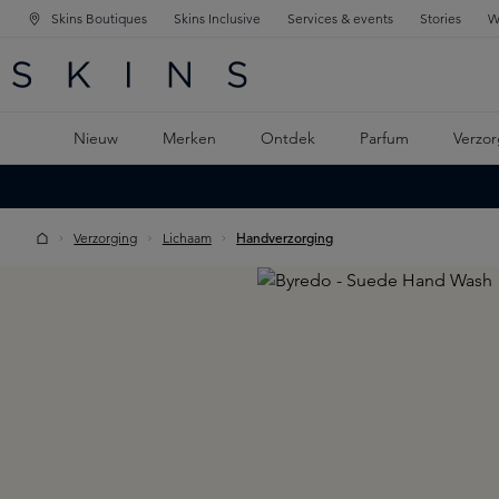
Skins Boutiques
Skins Inclusive
Services & events
Stories
W
KEN
FD NAVIGATIE
 DE HOOFDINHOUD
Nieuw
Merken
Ontdek
Parfum
Verzor
Verzorging
Lichaam
Handverzorging
Skip image gallery