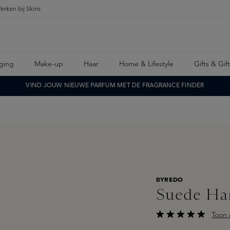
erken bij Skins
ging
Make-up
Haar
Home & Lifestyle
Gifts & Gif
VIND JOUW NIEUWE PARFUM MET DE FRAGRANCE FINDER
BYREDO
Suede Ha
Toon 
Gemiddelde waarderi