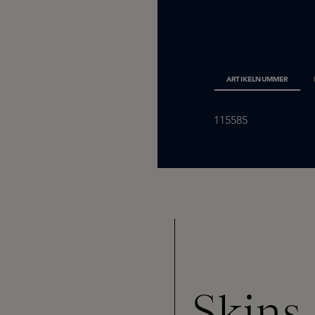
ARTIKELNUMMER
115585
Skins