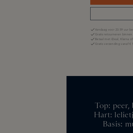
Vandaag voor 23.59 uur be
Gratis retourneren binnen
Betaal met iDeal, Klarna o
Gratis verzending vanaf € 
Top: peer,
Hart: lelie
Basis: m