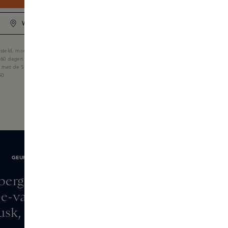
WINKELVOORRAAD
steld, morgen in huis
 60 dagen
f met de Skins Giftcard
50
GEURNOTEN
 bergamot, aldehyden
tje-van-dalen, viooltje
usk, pruim, amber