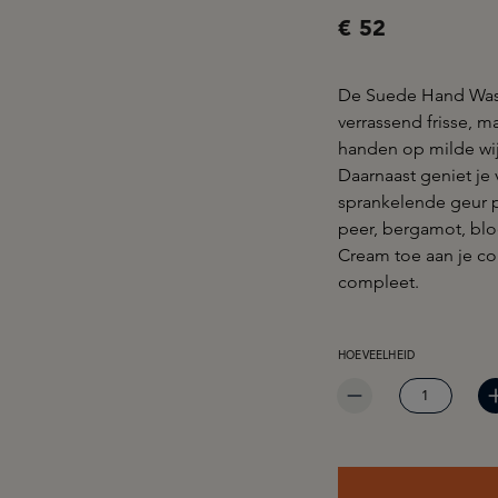
€ 52
De Suede Hand Wash
verrassend frisse, 
handen op milde wijz
Daarnaast geniet je
sprankelende geur 
peer, bergamot, bl
Cream toe aan je co
compleet.
PRODUCTHOEVEELHEID: 
HOEVEELHEID