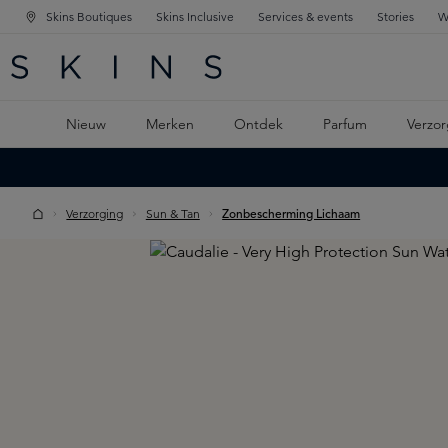
Skins Boutiques
Skins Inclusive
Services & events
Stories
W
KEN
FD NAVIGATIE
 DE HOOFDINHOUD
Nieuw
Merken
Ontdek
Parfum
Verzor
Verzorging
Sun & Tan
Zonbescherming Lichaam
Skip image gallery