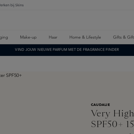
erken bij Skins
ging
Make-up
Haar
Home & Lifestyle
Gifts & Gif
VIND JOUW NIEUWE PARFUM MET DE FRAGRANCE FINDER
CAUDALIE
Very High
SPF50+ 1