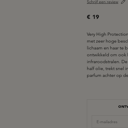
Schrijf een review
€ 19
Very High Protectio
met zeer hoge besc
lichaam en haar te 
ontwikkeld om ook 
infraroodstralen. D
half olie, trekt snel
parfum achter op de
ONTV