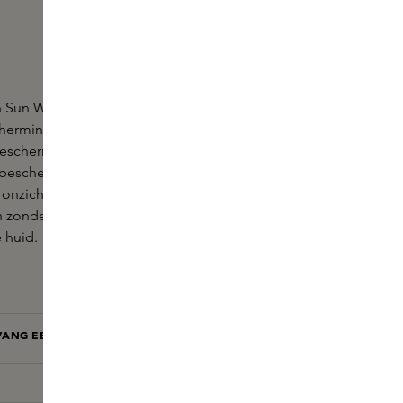
n Sun Water SPF50+ van Caudalie is een zonnewater
herming (SPF50+) & PA++++. Het helpt je gezicht,
beschermen tegen UVA/UVB-stralen, en is
bescherming te bieden tegen blauw licht en
e onzichtbare textuur met een matte
finish
, half water
 in zonder vettig effect en laat een subtiel zomers
 huid.
ANG EEN E-MAIL BIJ BESCHIKBAARHEID
MAIL MIJ