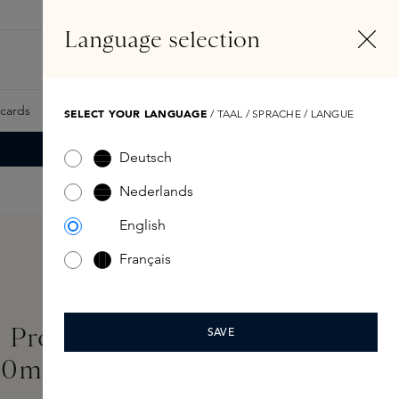
NL
Account
Language selection
Zoeken
Fragrance Finder
tcards
Samples
Skins Exclusives
Skins Boxen
SELECT YOUR LANGUAGE
/ TAAL / SPRACHE / LANGUE
Deutsch
Nederlands
English
Français
 Protection Sun Water
SAVE
50ml