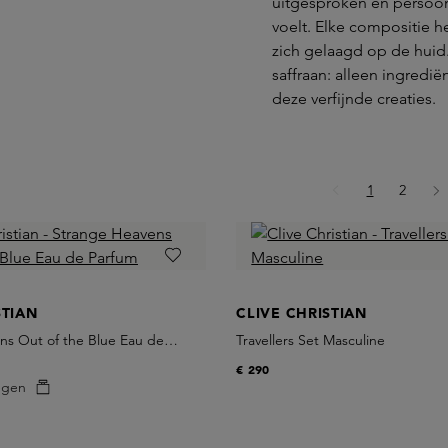
uitgesproken en persoon
voelt. Elke compositie 
zich gelaagd op de huid
saffraan: alleen ingredië
deze verfijnde creaties.
Pagina
Pagina
1
2
STIAN
CLIVE CHRISTIAN
ns Out of the Blue Eau de
Travellers Set Masculine
€ 290
egen