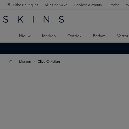
Skins Boutiques
Skins Inclusive
Services & events
Stories
W
KEN
FD NAVIGATIE
 DE HOOFDINHOUD
Nieuw
Merken
Ontdek
Parfum
Verzor
Merken
Clive Christian