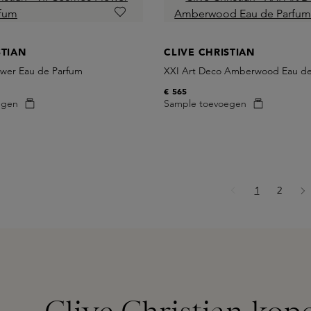
STIAN
CLIVE CHRISTIAN
ower Eau de Parfum
XXI Art Deco Amberwood Eau de
€ 565
egen
Sample toevoegen
Pagina
Pagina
1
2