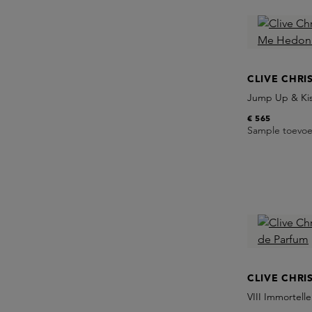
CLIVE CHRI
Jump Up & Kis
€ 565
Sample toevo
CLIVE CHRI
VIII Immortell