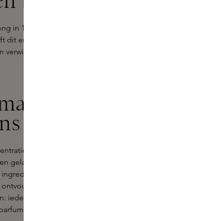
n bij Skins
rong in 1872, bij de Crown Perfumery
ft dit erfgoed voort in een moderne
 verwijst naar Queen Victoria, één
akmanschap en
ans
ntratie parfumolie, elk vanaf twintig
e en gelaagde aanwezigheid op de
ingrediënten, welke zorgvuldig zijn
 ontvouwt.
n: ieder ingrediënt wordt gekozen
parfums die zich geleidelijk