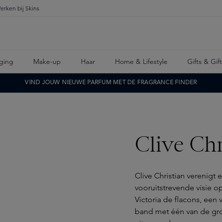
erken bij Skins
ging
Make-up
Haar
Home & Lifestyle
Gifts & Gif
VIND JOUW NIEUWE PARFUM MET DE FRAGRANCE FINDER
Clive Chr
Clive Christian verenigt
vooruitstrevende visie o
Victoria de flacons, een 
band met één van de gro