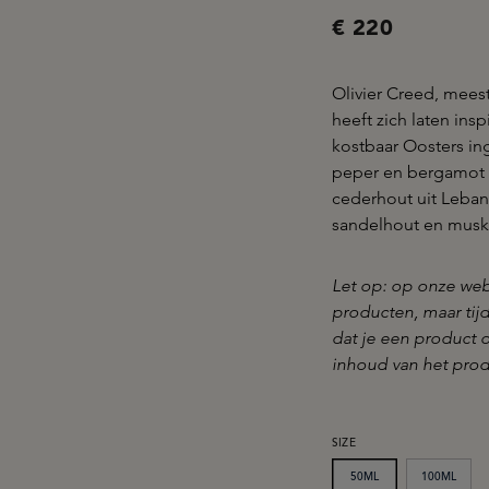
€ 220
Olivier Creed, mees
heeft zich laten in
kostbaar Oosters in
peper en bergamot i
cederhout uit Leban
sandelhout en musk
Let op: op onze web
producten, maar ti
dat je een product o
inhoud van het prod
SELECTEER
SIZE
50ML
100ML