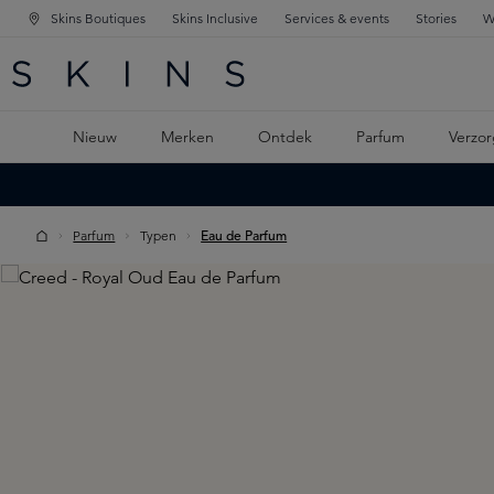
Skins Boutiques
Skins Inclusive
Services & events
Stories
W
KEN
FD NAVIGATIE
 DE HOOFDINHOUD
Nieuw
Merken
Ontdek
Parfum
Verzor
Parfum
Typen
Eau de Parfum
Skip image gallery