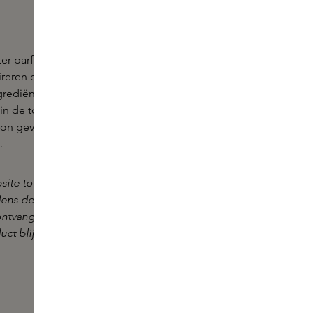
ter parfumeur van het Franse Parfumhuis Creed,
spireren door de Arabische nachten. "Oud" een
grediënt wordt gecombineerd met citrus, roze
n de top. De hartnoten: angelica, galbanum en
on geven de geur diepte. En een warme basis van
.
site tonen we de nieuwste verpakking van Creed-
jdens deze overgangsperiode kan het voorkomen
ntvangt in de huidige verpakking. De kwaliteit en
uct blijven onveranderd.