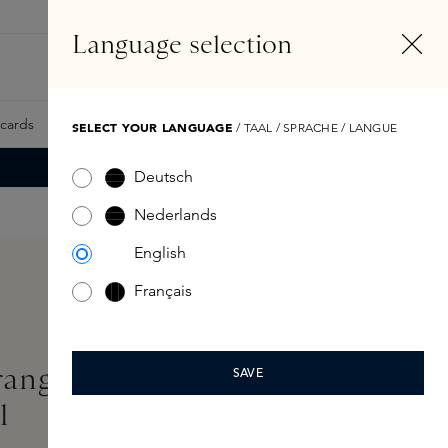
NL
Account
Language selection
Zoeken
Fragrance Finder
tcards
Samples
Skins Exclusives
Skins Boxen
SELECT YOUR LANGUAGE
/ TAAL / SPRACHE / LANGUE
Deutsch
Nederlands
English
Français
ranger Hourglass Diffuser
SAVE
l