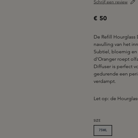
Schrijf een review
€ 50
De Refill Hourglass
navulling van het in
Subtiel, bloemig en 
d'Oranger roept olf
Diffuser is perfect 
gedurende een perio
verdampt.
Let op: de Hourglass
SELECTEER
SIZE
75ML