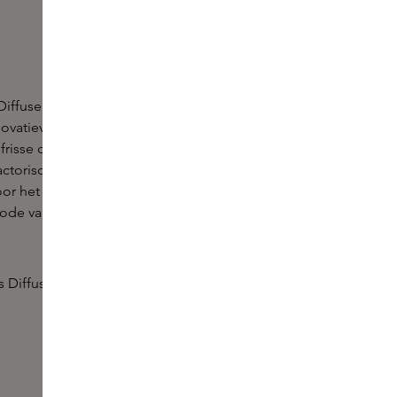
 Diffuser Fleur d'Oranger van DIPTYQUE is een
novatieve huisparfum in de geur Fleur d'Oranger.
frisse citrus uit het Mediterraanse gebied, Fleur
actorische jeugdherinneringen op. De Hourglass
voor het parfumeren van een kleine ruimte
de van enkele maanden, tot de geur volledig is
 Diffuser wordt apart verkocht.