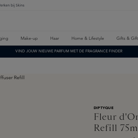
erken bij Skins
ging
Make-up
Haar
Home & Lifestyle
Gifts & Gif
VIND JOUW NIEUWE PARFUM MET DE FRAGRANCE FINDER
DIPTYQUE
Fleur d'O
Refill 75m