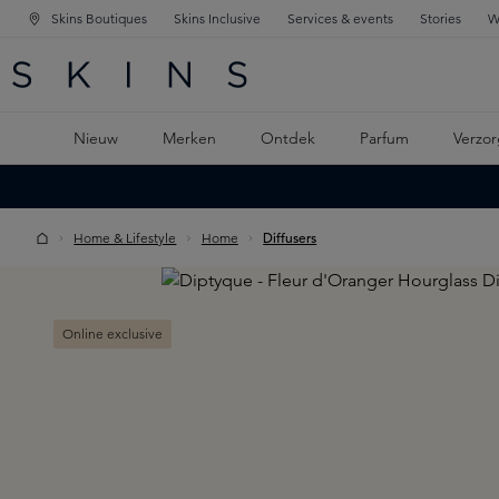
Skins Boutiques
Skins Inclusive
Services & events
Stories
W
KEN
FD NAVIGATIE
 DE HOOFDINHOUD
Nieuw
Merken
Ontdek
Parfum
Verzor
Home & Lifestyle
Home
Diffusers
Skip image gallery
Online exclusive