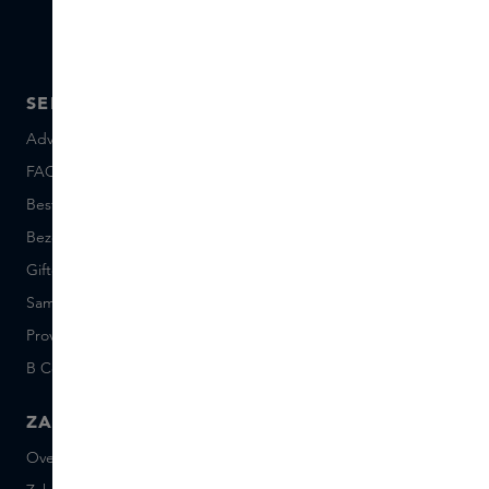
SERVICE
OVER SKINS
Advies en contact
Over ons
FAQ
Skins Inclusive
Bestellen en betalen
Skins Boutiques
Bezorgen en retourneren
Vacatures
Giftcard saldo
Events
Sample set voorwaarden
Short Stories
Provenance
Salon Rotterdam
B Corp™
People & Planet
ZAKELIJK
CONTACT
Over Skins Business
+31 020 7403222