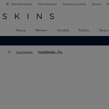
Skins Boutiques
Skins Inclusive
Services & events
Stories
W
KEN
FD NAVIGATIE
 DE HOOFDINHOUD
Nieuw
Merken
Ontdek
Parfum
Verzor
Geurfamilies
Hoofdfamilie - Fris