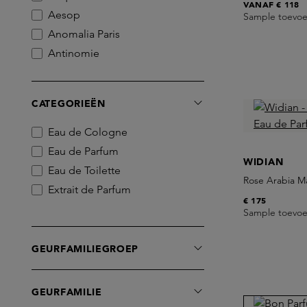
VANAF
€ 118
Aesop
Sample toevo
Anomalia Paris
Antinomie
Atelier Materi
BDK Parfums
CATEGORIEËN
BORNTOSTANDOUT
Birkholz
Eau de Cologne
Bon Parfumeur
Eau de Parfum
WIDIAN
Brume Orpin
Eau de Toilette
Rose Arabia M
CLEAN BEAUTY
Extrait de Parfum
€ 175
Caron
Sample toevo
Casamorati
Chris Collins
GEURFAMILIEGROEP
Comme des Garcons
Creed
GEURFAMILIE
D'Orsay