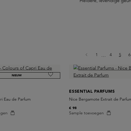
Heldere, levendige geur
Pagina
Pagina
Pagina
P
1
Ellipsis
4
5
6
…
NIEUW
ESSENTIAL PARFUMS
ri Eau de Parfum
Nice Bergamote Extrait de Parfu
€ 98
egen
Sample toevoegen