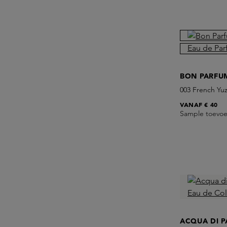
BON PARFU
003 French Yu
VANAF
€ 40
Sample toevo
ACQUA DI 