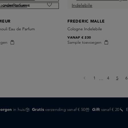
ONLINE EXCLUSIVE
MEUR
FREDERIC MALLE
houli Eau de Parfum
Cologne Indelebile
VANAF
€ 230
egen
Sample toevoegen
Pagina
Pagina
Pagina
P
1
Ellipsis
4
5
6
…
orgen
in huis
Gratis
verzending vanaf € 50
Gift
vanaf € 20