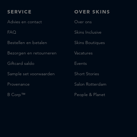
Jusbox
SERVICE
OVER SKINS
Kilian Paris
Advies en contact
Over ons
L'Artisan Parfumeur
FAQ
LOEWE
Skins Inclusive
La petite Madeleine
Bestellen en betalen
Skins Boutiques
Le Labo fragrances
Bezorgen en retourneren
Vacatures
Lorenzo Villoresi
Giftcard saldo
Events
L’atelier Parfum
Sample set voorwaarden
Short Stories
MALIN+GOETZ
Maison Francis Kurkdjian
Provenance
Salon Rotterdam
MarieJeanne
B Corp™
People & Planet
Matiere Premiere
Mind Games
Molton Brown
Nishane
Nomenclature