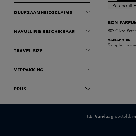
D.S. & DURGA
DUURZAAMHEIDSCLAIMS
Diptyque
BON PARFU
Dries Van Noten
803 Givre Patc
NAVULLING BESCHIKBAAR
EX NIHILO
VANAF
€ 60
Ella K Parfums
Sample toevo
Escentric Molecules
TRAVEL SIZE
Essential Parfums
Floraïku
VERPAKKING
Frassai
Frederic Malle
PRIJS
Fugazzi
Giardini di Toscana
Goldfield & Banks
Vandaag
besteld,
m
Hermetica
Histoires de Parfums
J-Scent