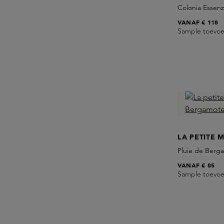
Colonia Essen
VANAF
€ 118
Sample toevo
LA PETITE 
Pluie de Berg
VANAF
€ 85
Sample toevo