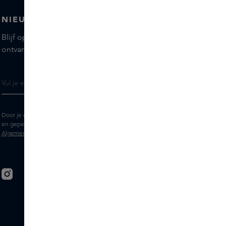
NIEUWSBRIEF
Blijf op de hoogte van de nieuwste merken en producten,
ontvang tips van onze Skins Experts.
Door je e-mailadres in te vullen geef je toestemming om de Skins nieuwsbrief
en gepersonaliseerde marketingberichten via e-mail te ontvangen. Bekijk de
Algemene voorwaarden
en het
Privacy
statement.