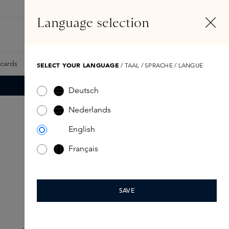
NL
Account
Language selection
Zoeken
Fragrance Finder
tcards
Samples
Skins Exclusives
Skins Boxen
SELECT YOUR LANGUAGE
/ TAAL / SPRACHE / LANGUE
Deutsch
Nederlands
English
Français
SAVE