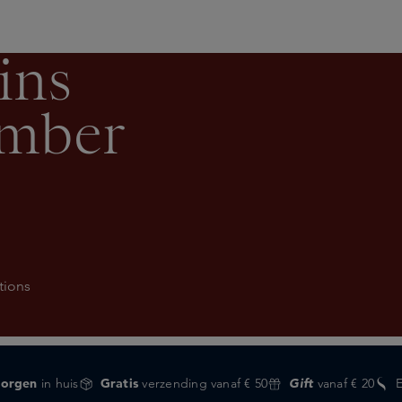
ins
ember
tions
orgen
in huis
Gratis
verzending vanaf € 50
Gift
vanaf € 20