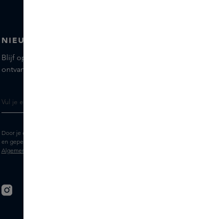
NIEUWSBRIEF
Blijf op de hoogte van de nieuwste merken en producten,
ontvang tips van onze Skins Experts.
Door je e-mailadres in te vullen geef je toestemming om de Skins nieuwsbrief
en gepersonaliseerde marketingberichten via e-mail te ontvangen. Bekijk de
Algemene voorwaarden
en het
Privacy
statement.