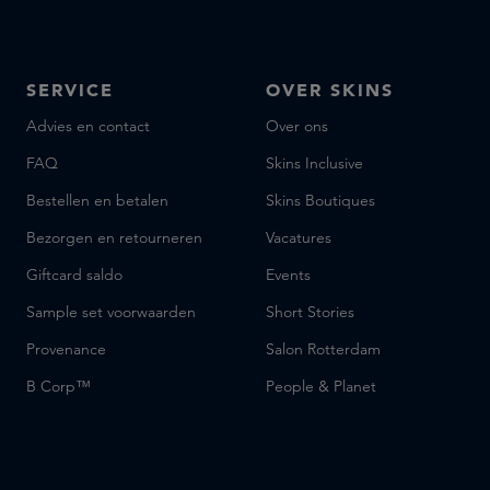
SERVICE
OVER SKINS
Advies en contact
Over ons
FAQ
Skins Inclusive
Bestellen en betalen
Skins Boutiques
Bezorgen en retourneren
Vacatures
Giftcard saldo
Events
Sample set voorwaarden
Short Stories
Provenance
Salon Rotterdam
B Corp™
People & Planet