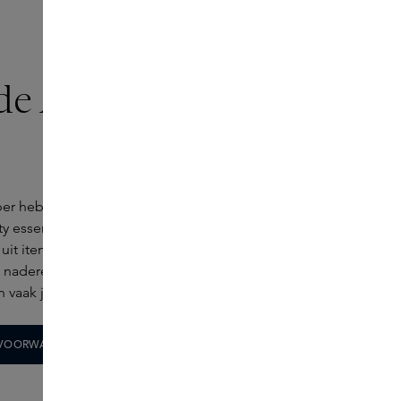
 de Archives van
er heb je exclusief toegang tot onze Archives. Hier
ty essentials en home fragrances voor een zachte
t uit items die verdwijnen uit ons assortiment door
n naderende houdbaarheidsdatum of overstock.
 en vaak je laatste kans op unieke vondsten.
 VOORWAARDEN