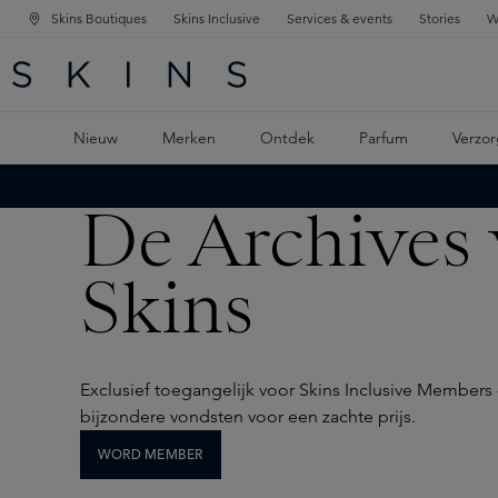
Skins Boutiques
Skins Inclusive
Services & events
Stories
W
KEN
FD NAVIGATIE
 DE HOOFDINHOUD
Nieuw
Merken
Ontdek
Parfum
Verzor
De Archives
Skins
Exclusief toegangelijk voor Skins Inclusive Members
bijzondere vondsten voor een zachte prijs.
WORD MEMBER