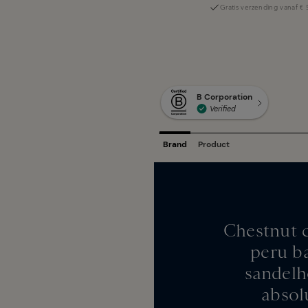
Gratis verzending vanaf € 
Chestnut c
peru b
sandelh
absol