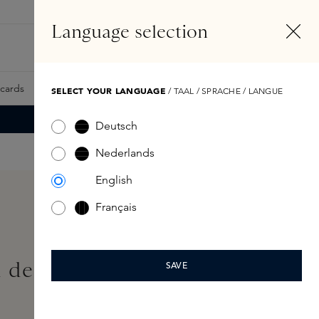
NL
Account
Language selection
Zoeken
Fragrance Finder
tcards
Samples
Skins Exclusives
Skins Boxen
SELECT YOUR LANGUAGE
/ TAAL / SPRACHE / LANGUE
Deutsch
Nederlands
English
Français
u de Parfum Enhancer
SAVE