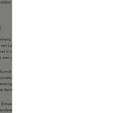
reviews
Sample toevoegen
ng van 5 van 5 sterren
eid, een gevoel van sensualiteit – met Milky Eau
van Layer+ breng je het samen. De geur van melk
 het is rijk. Het heeft iets zoets, iets romigs. Het is
, een geur die aantrekt.
nkomst van expertise. Een samenwerking tussen
oratoria ter wereld, die het artistieke en het
erenigen. Milky werd ontwikkeld door Takasago,
e Vanilla het hart vormt van deze compositie.
m Enhancer kan alleen gedragen worden of
ndere parfums — ontdek meer over de wereld van