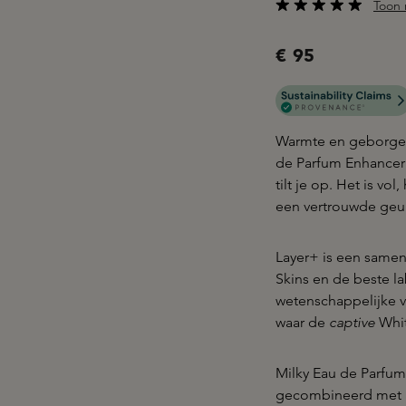
Toon 
Gemiddelde waarderi
€ 95
Warmte en geborgenh
de Parfum Enhancer 
tilt je op. Het is vol,
een vertrouwde geur
Layer+ is een same
Skins en de beste lab
wetenschappelijke v
waar de
captive
Whit
Milky Eau de Parfu
gecombineerd met a