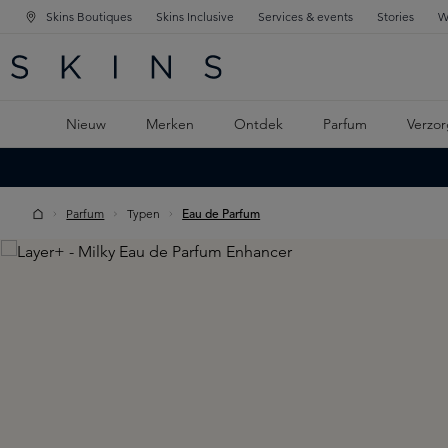
Skins Boutiques
Skins Inclusive
Services & events
Stories
W
KEN
FD NAVIGATIE
 DE HOOFDINHOUD
Nieuw
Merken
Ontdek
Parfum
Verzor
Parfum
Typen
Eau de Parfum
Skip image gallery