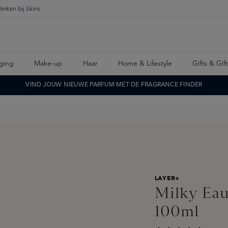
erken bij Skins
ging
Make-up
Haar
Home & Lifestyle
Gifts & Gif
VIND JOUW NIEUWE PARFUM MET DE FRAGRANCE FINDER
LAYER+
Milky Ea
100ml