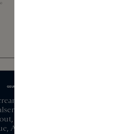
50
GEURNOTEN
ream, White Vanilla,
alsem, hazelnoot,
out, musk, vanille
ue, Ambretone®