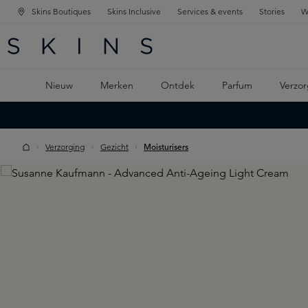
Skins Boutiques
Skins Inclusive
Services & events
Stories
W
KEN
FD NAVIGATIE
 DE HOOFDINHOUD
Nieuw
Merken
Ontdek
Parfum
Verzor
Verzorging
Gezicht
Moisturisers
Skip image gallery