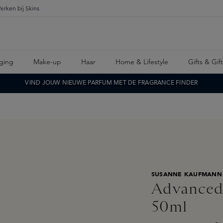
erken bij Skins
ging
Make-up
Haar
Home & Lifestyle
Gifts & Gif
VIND JOUW NIEUWE PARFUM MET DE FRAGRANCE FINDER
SUSANNE KAUFMANN
Advanced 
50ml