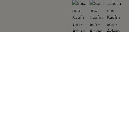
SUSANNE KAUFMANN
Advanced Anti-Ageing Light Cream 50ml