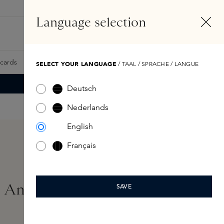
NL
Account
Language selection
Zoeken
Fragrance Finder
tcards
Samples
Skins Exclusives
Skins Boxen
SELECT YOUR LANGUAGE
/ TAAL / SPRACHE / LANGUE
Deutsch
Nederlands
English
Français
Anti-Ageing Light Cream
SAVE