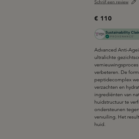
Schrijf een review
€ 110
Advanced Anti-Agei
ultralichte gezichts
vernieuwingsproces e
verbeteren. De for
peptidecomplex werk
verzachten en hydrat
ingrediënten van na
huidstructuur te ver
ondersteunen tegen 
vervuiling. Het resul
huid.