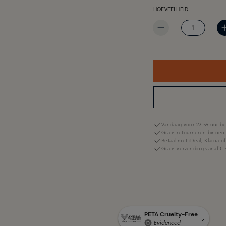
PRODUCTHOEVEELHEID: 
HOEVEELHEID
Vandaag voor 23.59 uur be
Gratis retourneren binnen
Betaal met iDeal, Klarna o
Gratis verzending vanaf € 