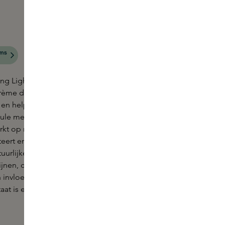
ng Light Cream van Susanne Kaufmann is een
crème die de huid ondersteunt in haar natuurlijke
n helpt stevigheid, textuur en veerkracht te
mule met alpenedelweiss en een biomimetisch
t op meerdere huidlagen, helpt fijne lijntjes te
eert en revitaliseert de huid intensief. Met 99%
tuurlijke oorsprong helpt deze crème de
fijnen, collageen te beschermen en de huid te
invloeden van buitenaf, zoals uv-straling en
taat is een gladdere, stevigere en zichtbaar frissere