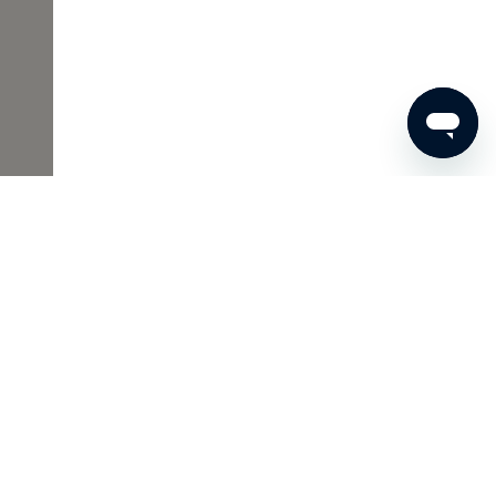
€ 91
BESTEL NU