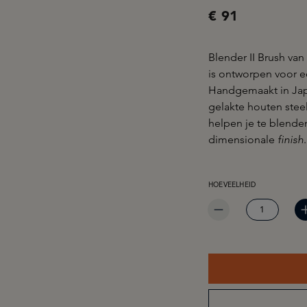
€ 91
Blender II Brush va
is ontworpen voor e
Handgemaakt in Jap
gelakte houten stee
helpen je te blende
dimensionale
finish
PRODUCTHOEVEELHEID: 
HOEVEELHEID