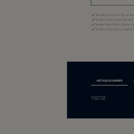
Vandaag voor 23.59 uur be
Gratis retourneren binnen
Betaal met iDeal, Klarna o
Gratis verzending vanaf € 
ARTIKELNUMMER
152732