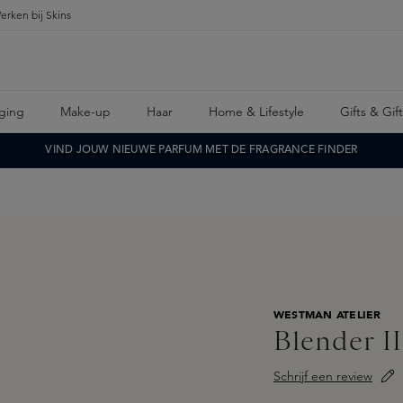
erken bij Skins
ging
Make-up
Haar
Home & Lifestyle
Gifts & Gif
VIND JOUW NIEUWE PARFUM MET DE FRAGRANCE FINDER
WESTMAN ATELIER
Blender I
Schrijf een review