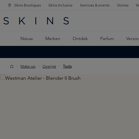
Skins Boutiques
Skins Inclusive
Services & events
Stories
W
KEN
FD NAVIGATIE
 DE HOOFDINHOUD
Nieuw
Merken
Ontdek
Parfum
Verzor
Make-up
Overige
Tools
Skip image gallery