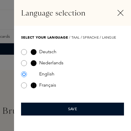
NL
Account
Language selection
Zoeken
Fragrance Finder
tcards
Samples
Skins Exclusives
Skins Boxen
SELECT YOUR LANGUAGE
/ TAAL / SPRACHE / LANGUE
Deutsch
Nederlands
English
Français
I Brush
SAVE