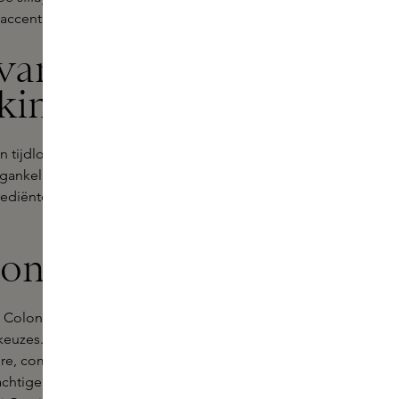
 accentueert zonder te overheersen.
 van Acqua di
kins
tijdloze elegantie, sluit perfect aan
gankelijk te maken. Deze geur is rijk
iënten uit Italië. Het biedt de
onia en meer
 Colonia, zijn zowel
Acqua di Parma
keuzes. Essenza biedt een moderne
sere, complexere samenstelling. De
achtige en aromatische accenten,