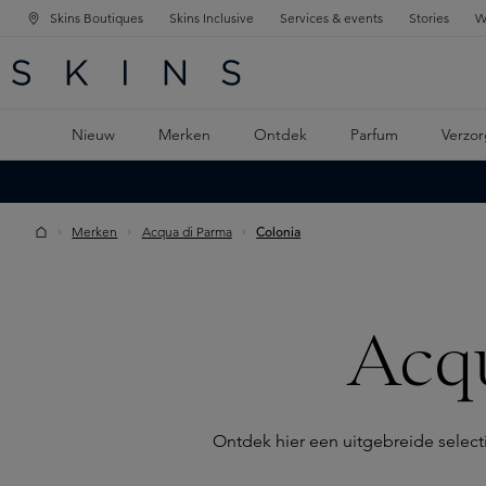
Skins Boutiques
Skins Inclusive
Services & events
Stories
W
KEN
FD NAVIGATIE
 DE HOOFDINHOUD
Nieuw
Merken
Ontdek
Parfum
Verzor
Merken
Acqua di Parma
Colonia
Acq
Ontdek hier een uitgebreide selecti