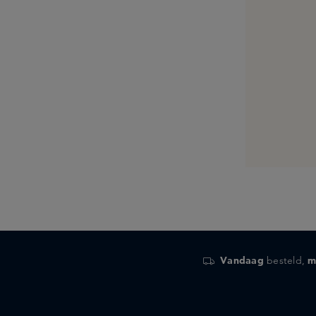
Vandaag
besteld,
m