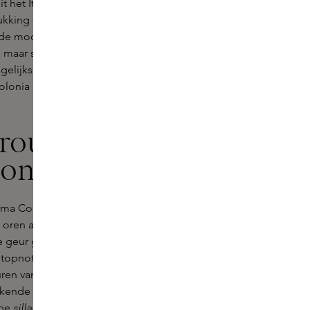
t het Italiaanse landschap. Acqua di
rukking van tijdloze elegantie en een
 de moderne man die zijn
maar subtiele geur. Verkrijgbaar bij
gelijkse verzorging. Perfect om te
olonia de charme en het charisma
e routine met
lonia parfum
ma Colonia is het aan te raden een
e oren aan te brengen Door de
eur geleidelijk vrij. Dit zorgt voor
 topnoten van Siciliaanse
en van lavendel, rozemarijn en
bekende geur van sandelhout en
epe
sillage
, waardoor het niet alleen