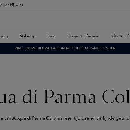
erken bij Skins
ging
Make-up
Haar
Home & Lifestyle
Gifts & Gif
VIND JOUW NIEUWE PARFUM MET DE FRAGRANCE FINDER
ua di Parma Col
e van Acqua di Parma Colonia, een tijdloze en verfijnde geur d