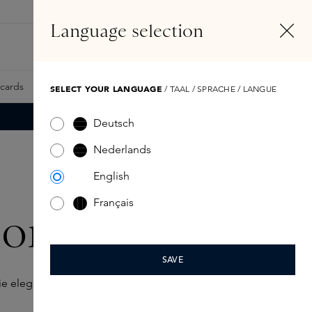
NL
Account
Language selection
Zoeken
Fragrance Finder
tcards
Samples
Skins Exclusives
Skins Boxen
SELECT YOUR LANGUAGE
/ TAAL / SPRACHE / LANGUE
Deutsch
Nederlands
English
Français
onia
SAVE
ie elegantie en frisheid combineert.