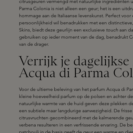
citrusgeuren vermengd met natuurlijke ingrediënten ui
Parma Colonia is niet alleen een geur; het is een uitd
hommage aan de Italiaanse levenskunst. Perfect voor
persoonlijkheid wil benadrukken met een distinctieve, 
Skins, biedt deze geurlijn een exclusieve
touch
aan da
gebruiken op ieder moment van de dag, benadrukt C
van de drager.
Verrijk je dagelijks
Acqua di Parma Co
Voor de ultieme beleving van het parfum Acqua di Par
kleine hoeveelheid parfum op de polsen en achter d
natuurlijke warmte van de huid geven deze plekken de g
een subtiele maar langdurige aanwezigheid. De frisse
citrusvruchten gecombineerd met de kalmerende geur
verbena resulteren in een verfrissende ervaring. De 
patchouli in de basis geeft de geur een warme en di