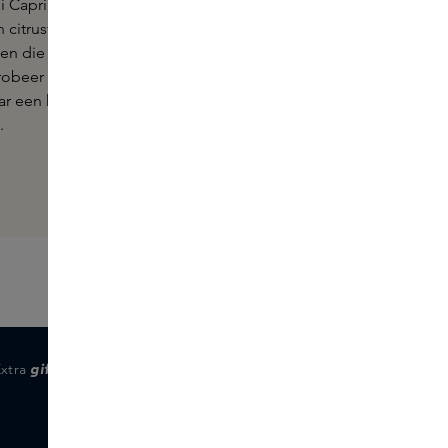
di Capri, brengt je de zonnige geur
 citrusvruchten, waaronder
en die van elegantie en verfijning
Probeer Acqua di Parma Essenza voor
r een hoger niveau tilt, of probeer
.
Extra
gifts
voor members