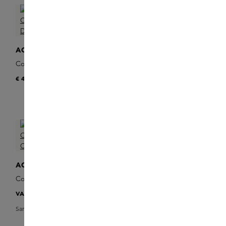
ACQUA DI PARMA
ACQUA DI PARMA
Colonia Essenza Deodorant
Colonia Essenza Deodorant
Stick
Spray
€ 46
€ 48
ACQUA DI PARMA
Colonia Essenza Eau de
Cologne
VANAF
€ 118
Sample toevoegen