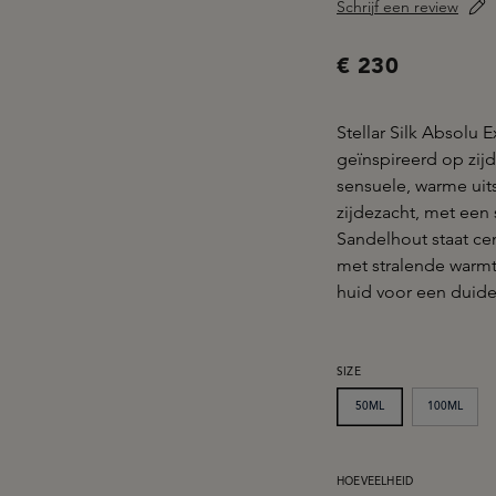
Schrijf een review
€ 230
Stellar Silk Absolu 
geïnspireerd op zijd
sensuele, warme uits
zijdezacht, met een 
Sandelhout staat ce
met stralende warmt
huid voor een duidel
SELECTEER
SIZE
50ML
100ML
PRODUCTHOEVEELHEID: 
HOEVEELHEID