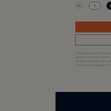
Vandaag voor 23.59 uur be
Gratis retourneren binnen
Betaal met iDeal, Klarna o
Gratis verzending vanaf € 