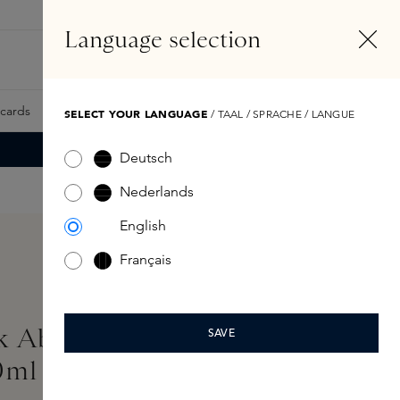
NL
Account
Language selection
Zoeken
Fragrance Finder
tcards
Samples
Skins Exclusives
Skins Boxen
SELECT YOUR LANGUAGE
/ TAAL / SPRACHE / LANGUE
Deutsch
Nederlands
English
Français
lk Absolu Extrait de
SAVE
0ml