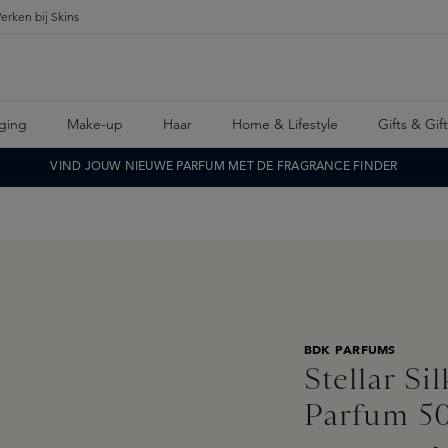
erken bij Skins
ging
Make-up
Haar
Home & Lifestyle
Gifts & Gif
VIND JOUW NIEUWE PARFUM MET DE FRAGRANCE FINDER
BDK PARFUMS
Stellar Si
Parfum 5