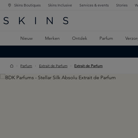
Skins Boutiques
Skins Inclusive
Services & events
Stories
W
KEN
FD NAVIGATIE
 DE HOOFDINHOUD
Nieuw
Merken
Ontdek
Parfum
Verzor
Parfum
Extrait de Parfum
Extrait de Parfum
Skip image gallery