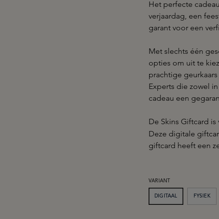
Het perfecte cadeau
verjaardag, een fees
garant voor een verf
Met slechts één ges
opties om uit te kie
prachtige geurkaars
Experts die zowel in 
cadeau een gegaran
De Skins Giftcard is 
Deze digitale giftca
giftcard heeft een z
SELECTEER
VARIANT
DIGITAAL
FYSIEK