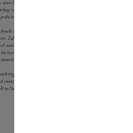
: een Skins Giftcard. Of het nu gaat om een
tdag of een blijk van waardering, de giftcard staat
ijnde beleving.
chenk geef jij de gelukkige ontvanger duizenden
zen. Zal diegene gaan voor een heerlijk parfum, een
 of een verfijnd verzorgingsproduct? Met onze Skins
de boutique als online voor je klaar staan is dit
deerd succes.
verkrijgbaar in twee varianten: fysiek en digitaal.
60 minuten
rd verschijnt binnen
in de mail. De
elf te bepalen waarde tussen de € 15 en € 500 euro.