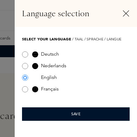
NL
Account
Language selection
Zoeken
Fragrance Finder
tcards
Samples
Skins Exclusives
Skins Boxen
SELECT YOUR LANGUAGE
/ TAAL / SPRACHE / LANGUE
Deutsch
Nederlands
English
Français
card Digitaal
SAVE