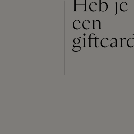
Heb je 
een
giftcar