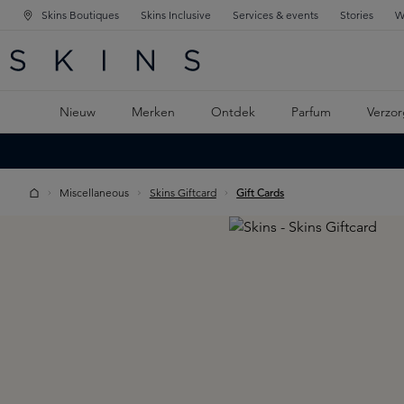
Skins Boutiques
Skins Inclusive
Services & events
Stories
W
KEN
FD NAVIGATIE
 DE HOOFDINHOUD
Nieuw
Merken
Ontdek
Parfum
Verzor
Miscellaneous
Skins Giftcard
Gift Cards
Skip image gallery