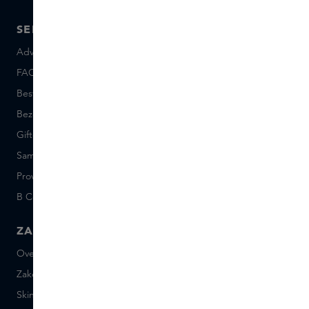
SERVICE
OVER SKINS
Advies en contact
Over ons
FAQ
Skins Inclusive
Bestellen en betalen
Skins Boutiques
Bezorgen en retourneren
Vacatures
Giftcard saldo
Events
Sample set voorwaarden
Short Stories
Provenance
Salon Rotterdam
B Corp™
People & Planet
ZAKELIJK
CONTACT
Over Skins Business
+31 020 7403222
Zakelijke geschenken
Mail ons
Skins distributie
Chat met ons