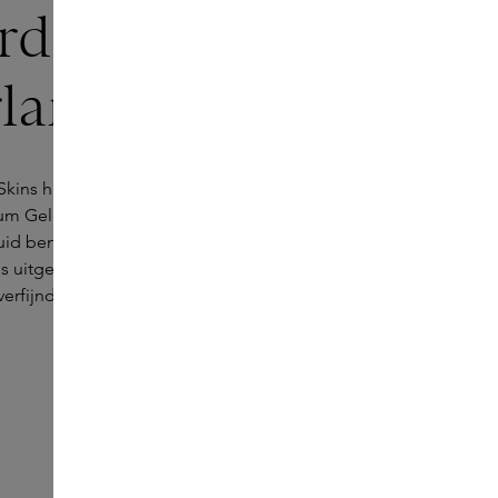
rdam
landplein
 Skins haar derde boutique in Amsterdam, in het
rum Gelderlandplein. In deze overdekte shopping
d ben je aan het juiste adres voor een veelzijdige
 uitgebreide assortiment aan uitzonderlijke
erfijnde parfums vind je in deze boutique.