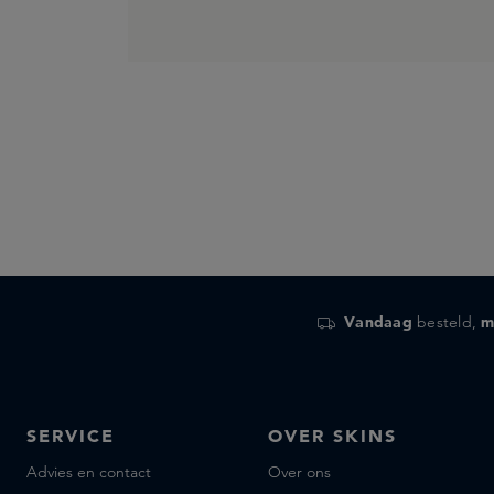
Vandaag
besteld,
m
SERVICE
OVER SKINS
Advies en contact
Over ons