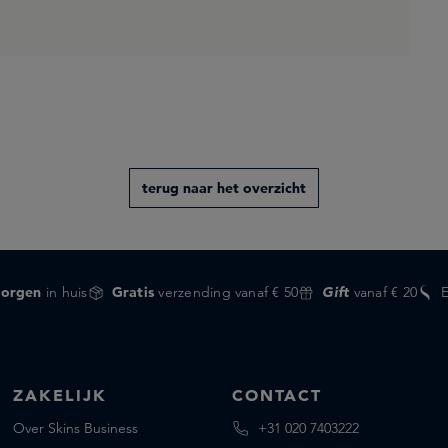
terug naar het overzicht
orgen
in huis
Gratis
verzending vanaf € 50
Gift
vanaf € 20
ZAKELIJK
CONTACT
Over Skins Business
+31 020 7403222