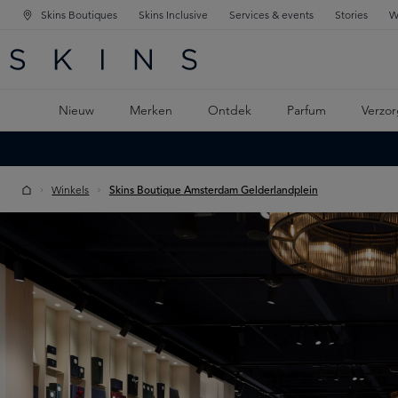
Skins Boutiques
Skins Inclusive
Services & events
Stories
W
KEN
FD NAVIGATIE
 DE HOOFDINHOUD
Nieuw
Merken
Ontdek
Parfum
Verzor
Winkels
Skins Boutique Amsterdam Gelderlandplein