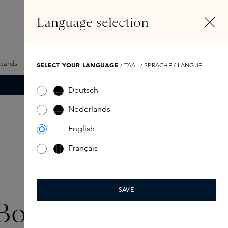
NL
Account
Language selection
Zoeken
Fragrance Finder
tcards
Samples
Skins Exclusives
Skins Boxen
SELECT YOUR LANGUAGE
/ TAAL / SPRACHE / LANGUE
Deutsch
Nederlands
English
Français
SAVE
Boutique