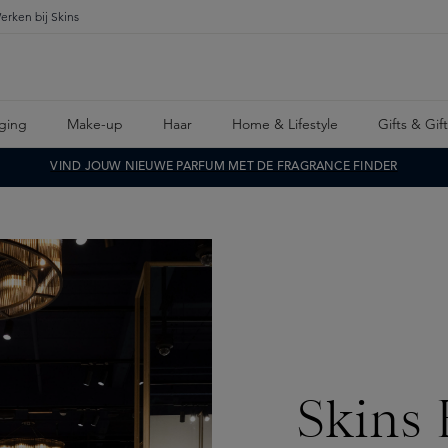
erken bij Skins
ging
Make-up
Haar
Home & Lifestyle
Gifts & Gif
VIND JOUW NIEUWE PARFUM MET DE FRAGRANCE FINDER
Skins 