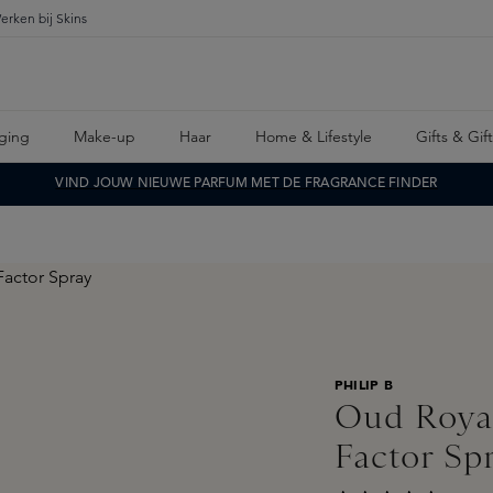
erken bij Skins
ging
Make-up
Haar
Home & Lifestyle
Gifts & Gif
VIND JOUW NIEUWE PARFUM MET DE FRAGRANCE FINDER
PHILIP B
Oud Royal
Factor Sp