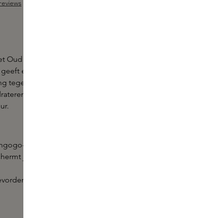
reviews
ng van 5 van 5 sterren
t Oud Royal Therman Protection Spray van Philip B.
geeft een vollere look, voegt glans toe aan het haar
g tegen de hitte van stylingapparaten en invloeden
draterende spray is een genot om te dragen
ur.
ngogo-olie zorgen voor hydratatie van het haar.
hermt je haar tegen vrije radicalen en fungeert als
ordert herstel, beschermt en geeft glans aan het