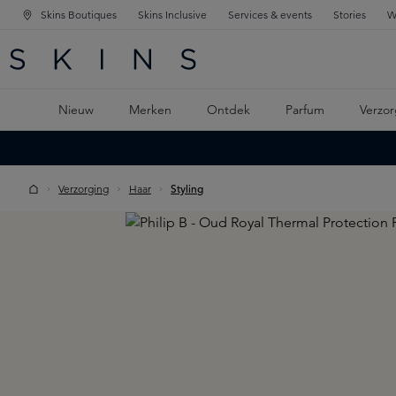
Skins Boutiques
Skins Inclusive
Services & events
Stories
W
KEN
FD NAVIGATIE
 DE HOOFDINHOUD
Nieuw
Merken
Ontdek
Parfum
Verzor
Verzorging
Haar
Styling
Skip image gallery