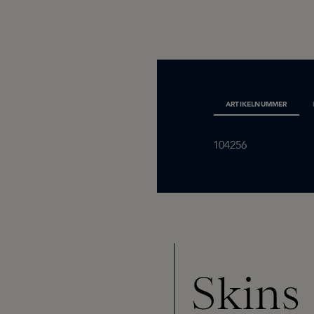
ARTIKELNUMMER
104256
Skins