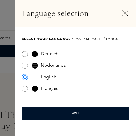
NL
Account
Language selection
Zoeken
Fragrance Finder
tcards
Samples
Skins Exclusives
Skins Boxen
SELECT YOUR LANGUAGE
/ TAAL / SPRACHE / LANGUE
Deutsch
Nederlands
English
Français
 Thermal Protection
SAVE
ray 125ml