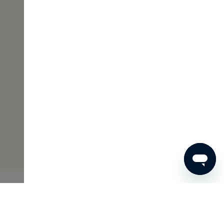
€ 54
BESTEL NU