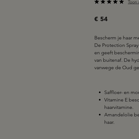
Toon 
Gemiddelde waarderi
€ 54
Bescherm je haar me
De Protection Spray 
en geeft beschermin
van buitenaf. De hy
vanwege de Oud ge
Saffloer- en mo
Vitamine E besc
haarvitamine.
Amandelolie bev
haar.