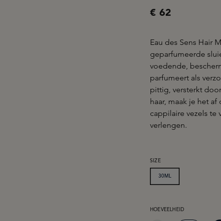
€ 62
Eau des Sens Hair M
geparfumeerde sluier
voedende, bescherme
parfumeert als verzo
pittig, versterkt do
haar, maak je het a
cappilaire vezels te 
verlengen.
SELECTEER
SIZE
30ML
PRODUCTHOEVEELHEID: 
HOEVEELHEID