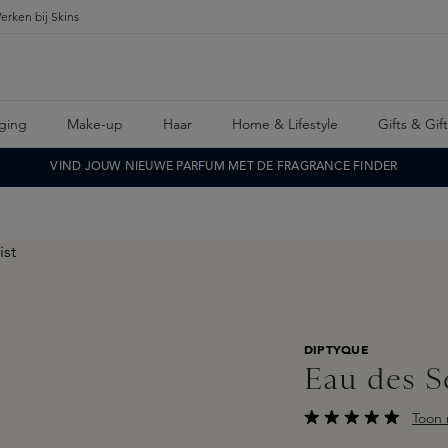
erken bij Skins
ging
Make-up
Haar
Home & Lifestyle
Gifts & Gif
VIND JOUW NIEUWE PARFUM MET DE FRAGRANCE FINDER
DIPTYQUE
Eau des S
Toon 
Gemiddelde waarderi