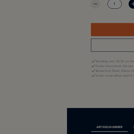
Vandaag voor 23.59 uur be
Gratis retourneren binnen
Betaal met iDeal, Klarna o
Gratis verzending vanaf € 
ARTIKELNUMMER