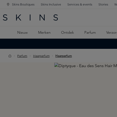
Skins Boutiques
Skins Inclusive
Services & events
Stories
W
KEN
FD NAVIGATIE
 DE HOOFDINHOUD
Nieuw
Merken
Ontdek
Parfum
Verzor
Parfum
Haarparfum
Haarparfum
Skip image gallery