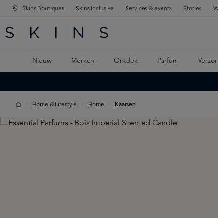
Skins Boutiques
Skins Inclusive
Services & events
Stories
W
KEN
FD NAVIGATIE
 DE HOOFDINHOUD
Nieuw
Merken
Ontdek
Parfum
Verzor
Home & Lifestyle
Home
Kaarsen
Skip image gallery