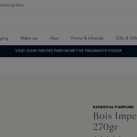
erken bij Skins
ging
Make-up
Haar
Home & Lifestyle
Gifts & Gif
VIND JOUW NIEUWE PARFUM MET DE FRAGRANCE FINDER
ESSENTIAL PARFUMS
Bois Impe
270gr