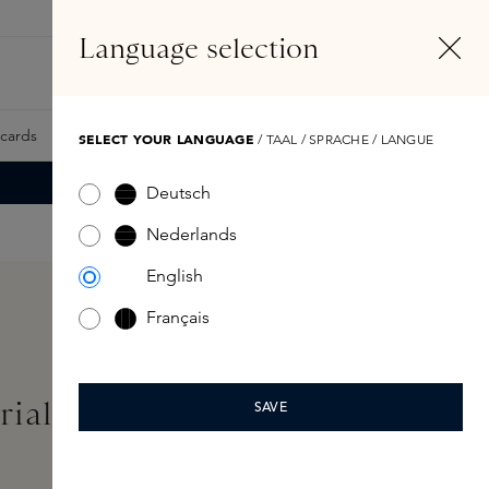
NL
Account
Language selection
Zoeken
Fragrance Finder
tcards
Samples
Skins Exclusives
Skins Boxen
SELECT YOUR LANGUAGE
/ TAAL / SPRACHE / LANGUE
Deutsch
Nederlands
English
Français
rial Scented Candle
SAVE