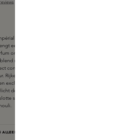
reviews
ng van 4.4 van 5 sterren
mpérial Scented Candle by Quentin Bisch van
engt een verfijnde en stijlvolle geurbeleving aan in
 parfum ontmoeten Thaise basilicum en sprankelende
 blend met facetten van grapefruit. Een briljante
ect contrasteert met de gedurfde, houtachtige
r. Rijke en aardse vetiverolie is samen gevangen
n exclusieve molecule met krachtige
licht door de bloemigheid van Petalia. De
slotte subliem afgerond met akigalawood,
houli.
IS ALLEEN NOG BESCHIKBAAR IN ONZE BOUTIQUES