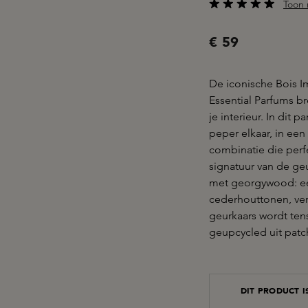
Toon 
Gemiddelde waarderi
€ 59
De iconische Bois I
Essential Parfums br
je interieur. In dit
peper elkaar, in een
combinatie die perf
signatuur van de geu
met georgywood: ee
cederhouttonen, ver
geurkaars wordt ten
geupcycled uit patc
DIT PRODUCT 