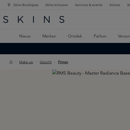
Skins Boutiques
Skins Inclusive
Services & events
Stories
W
KEN
FD NAVIGATIE
 DE HOOFDINHOUD
Nieuw
Merken
Ontdek
Parfum
Verzor
Make-up
Gezicht
Primer
Skip image gallery