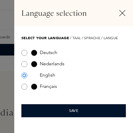
NL
Account
Language selection
Zoeken
Fragrance Finder
tcards
Samples
Skins Exclusives
Skins Boxen
SELECT YOUR LANGUAGE
/ TAAL / SPRACHE / LANGUE
Deutsch
Nederlands
English
Français
adiance Base Deep Deep
SAVE