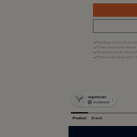
Vandaag voor 23.59 uur be
Gratis retourneren binnen
Betaal met iDeal, Klarna o
Gratis verzending vanaf € 