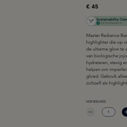
€ 45
Master Radiance Bas
highlighter die op 
de ultieme glow te 
van biologische joj
hydrateren, stevig e
helpen om imperfect
gloed. Gebruik alle
zichzelf als highlight
PRODUCTHOEVEELHEID: 
HOEVEELHEID