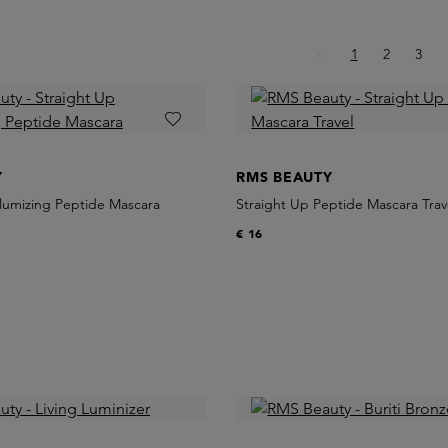
Pagina
Pagina
Pagi
1
2
3
Y
RMS BEAUTY
olumizing Peptide Mascara
Straight Up Peptide Mascara Trav
€ 16