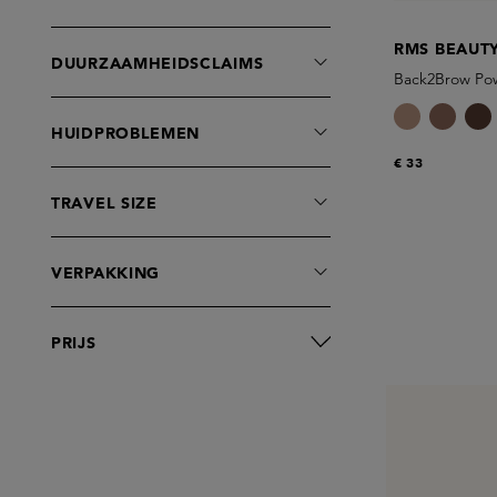
Lippotlood
RMS BEAUT
Lipstick
DUURZAAMHEIDSCLAIMS
Back2Brow Po
Lipverzorging
Mascara
HUIDPROBLEMEN
Moisturisers
€ 33
Oogverzorging
TRAVEL SIZE
Poeder
Primer
VERPAKKING
Serums
Sets
Setting Spray
PRIJS
Tinted Moisturisers
Tools
Wenkbrauwpoeder
Wenkbrauwpotlood