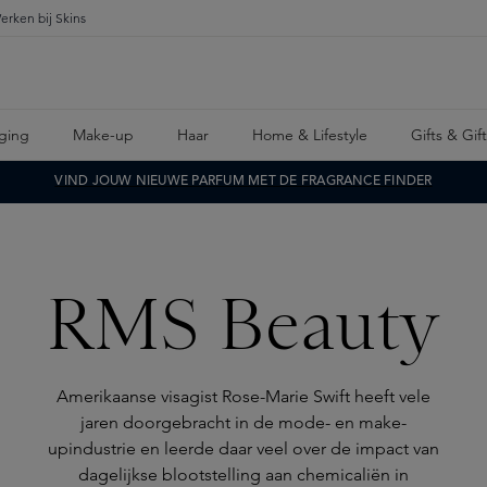
erken bij Skins
ging
Make-up
Haar
Home & Lifestyle
Gifts & Gif
VIND JOUW NIEUWE PARFUM MET DE FRAGRANCE FINDER
RMS Beauty
Amerikaanse visagist Rose-Marie Swift heeft vele
jaren doorgebracht in de mode- en make-
upindustrie en leerde daar veel over de impact van
dagelijkse blootstelling aan chemicaliën in