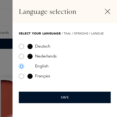
NL
Account
Language selection
Zoeken
Fragrance Finder
tcards
Samples
Skins Exclusives
Skins Boxen
SELECT YOUR LANGUAGE
/ TAAL / SPRACHE / LANGUE
Deutsch
Nederlands
English
Français
SAVE