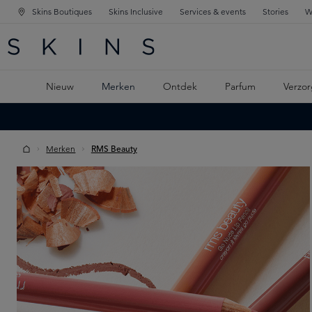
Skins Boutiques
Skins Inclusive
Services & events
Stories
W
KEN
FD NAVIGATIE
 DE HOOFDINHOUD
Nieuw
Merken
Ontdek
Parfum
Verzor
Merken
RMS Beauty