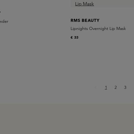
Y
RMS BEAUTY
wder
Lipnights Overnight Lip Mask
€ 33
Pagina
Pagina
Pagi
1
2
3