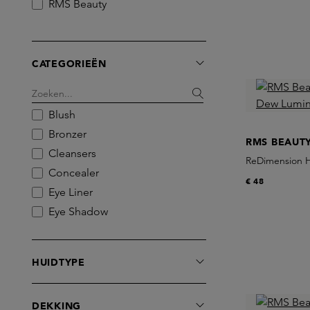
RMS Beauty
CATEGORIEËN
Blush
Bronzer
RMS BEAUT
Cleansers
ReDimension H
Concealer
€ 48
Eye Liner
Eye Shadow
Face Mist
Foundation
HUIDTYPE
Highlighter
Lipbalm
DEKKING
Lipgloss