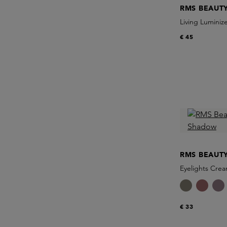
RMS BEAUT
Living Luminiz
€ 45
RMS BEAUT
Eyelights Cre
€ 33