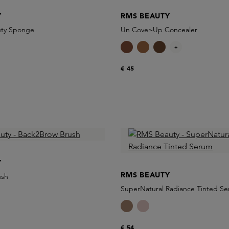
Y
RMS BEAUTY
uty Sponge
Un Cover-Up Concealer
+
€ 45
Y
RMS BEAUTY
ush
SuperNatural Radiance Tinted S
€ 54