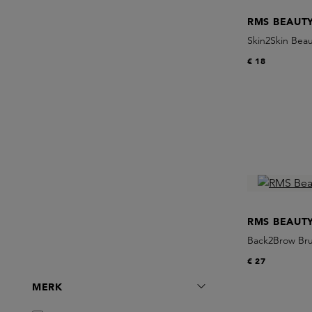
RMS BEAUT
Skin2Skin Bea
€ 18
RMS BEAUT
Back2Brow Br
€ 27
MERK