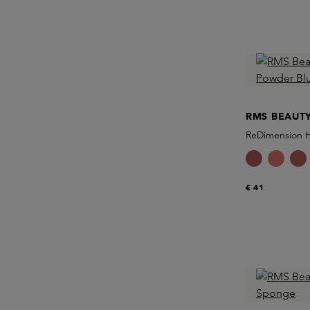
RMS BEAUT
ReDimension H
€ 41