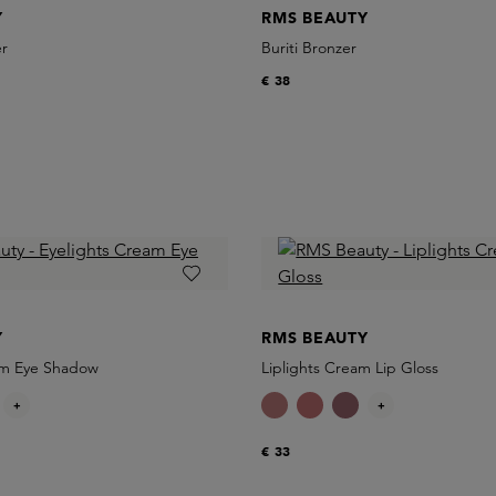
Y
RMS BEAUTY
er
Buriti Bronzer
€ 38
Y
RMS BEAUTY
am Eye Shadow
Liplights Cream Lip Gloss
+
+
€ 33