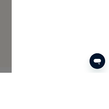
€ 42
BESTEL NU