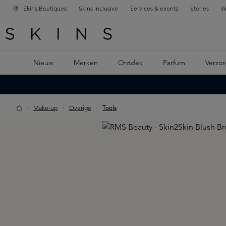
Skins Boutiques
Skins Inclusive
Services & events
Stories
W
KEN
FD NAVIGATIE
 DE HOOFDINHOUD
Nieuw
Merken
Ontdek
Parfum
Verzor
Make-up
Overige
Tools
Skip image gallery