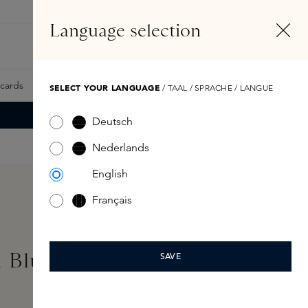
NL
Account
Language selection
Zoeken
Fragrance Finder
tcards
Samples
Skins Exclusives
Skins Boxen
SELECT YOUR LANGUAGE
/ TAAL / SPRACHE / LANGUE
Deutsch
Nederlands
English
Français
 Blush Brush
SAVE