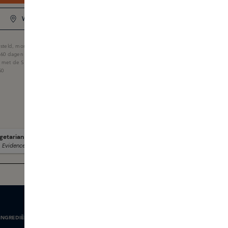
WINKELVOORRAAD
steld, morgen in huis
 60 dagen
f met de Skins Giftcard
50
INGREDIËNTEN