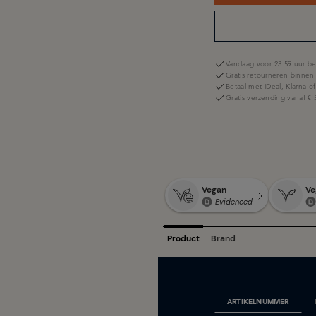
Vandaag voor 23.59 uur be
Gratis retourneren binnen
Betaal met iDeal, Klarna o
Gratis verzending vanaf € 
ARTIKELNUMMER