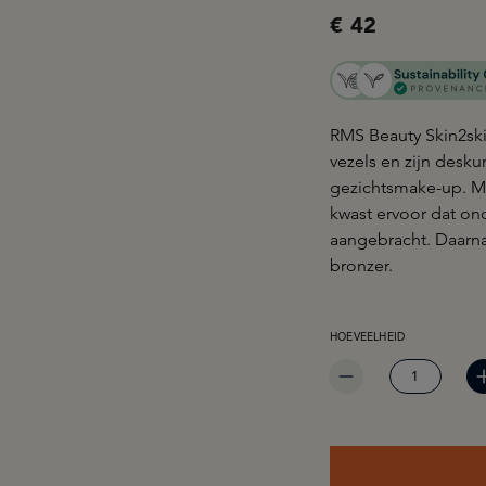
€ 42
RMS Beauty Skin2ski
vezels en zijn desk
gezichtsmake-up. Me
kwast ervoor dat on
aangebracht. Daarna
bronzer.
PRODUCTHOEVEELHEID: 
HOEVEELHEID