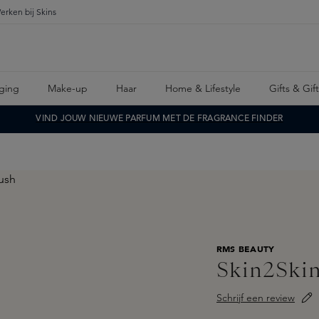
erken bij Skins
ging
Make-up
Haar
Home & Lifestyle
Gifts & Gif
VIND JOUW NIEUWE PARFUM MET DE FRAGRANCE FINDER
RMS BEAUTY
Skin2Skin
Schrijf een review