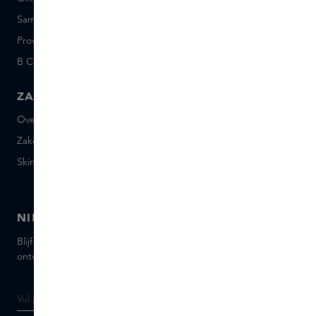
Sample set voorwaarden
Short Stories
Provenance
Salon Rotterdam
B Corp™
People & Planet
ZAKELIJK
CONTACT
Over Skins Business
+31 020 7403222
Zakelijke geschenken
Mail ons
Skins distributie
Chat met ons
Skins boutique
NIEUWSBRIEF
Blijf op de hoogte van de nieuwste merken en producten,
ontvang tips van onze Skins Experts.