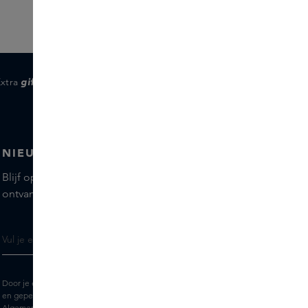
Extra
gifts
voor members
NIEUWSBRIEF
Blijf op de hoogte van de nieuwste merken en producten,
ontvang tips van onze Skins Experts.
Door je e-mailadres in te vullen geef je toestemming om de Skins nieuwsbrief
en gepersonaliseerde marketingberichten via e-mail te ontvangen. Bekijk de
Algemene voorwaarden
en het
Privacy
statement.