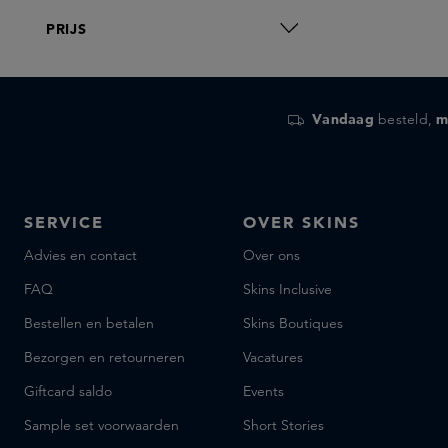
PRIJS
Vandaag
besteld,
m
SERVICE
OVER SKINS
Advies en contact
Over ons
FAQ
Skins Inclusive
Bestellen en betalen
Skins Boutiques
Bezorgen en retourneren
Vacatures
Giftcard saldo
Events
Sample set voorwaarden
Short Stories