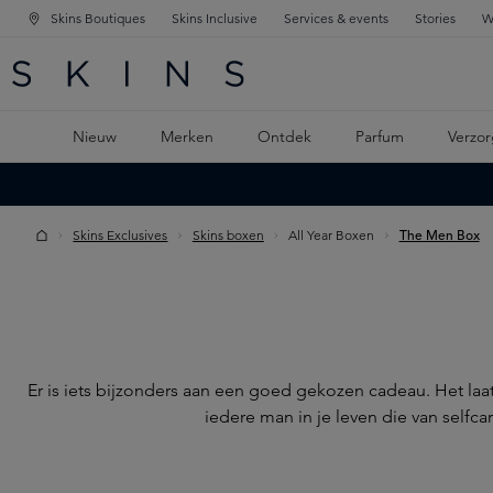
Skins Boutiques
Skins Inclusive
Services & events
Stories
W
KEN
FD NAVIGATIE
 DE HOOFDINHOUD
Nieuw
Merken
Ontdek
Parfum
Verzor
Skins Exclusives
Skins boxen
All Year Boxen
The Men Box
Er is iets bijzonders aan een goed gekozen cadeau. Het la
iedere man in je leven die van selfca