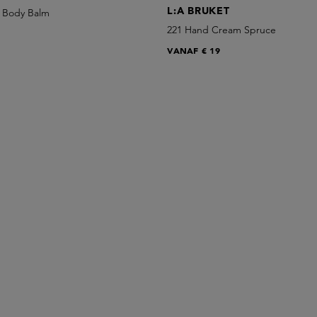
L:A BRUKET
 Body Balm
221 Hand Cream Spruce
VANAF
€ 19