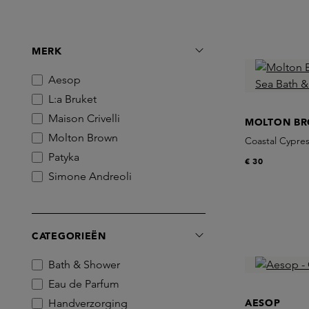
MERK
Aesop
L:a Bruket
Maison Crivelli
MOLTON B
Molton Brown
Coastal Cypre
Patyka
€ 30
Simone Andreoli
CATEGORIEËN
Bath & Shower
Eau de Parfum
Handverzorging
AESOP