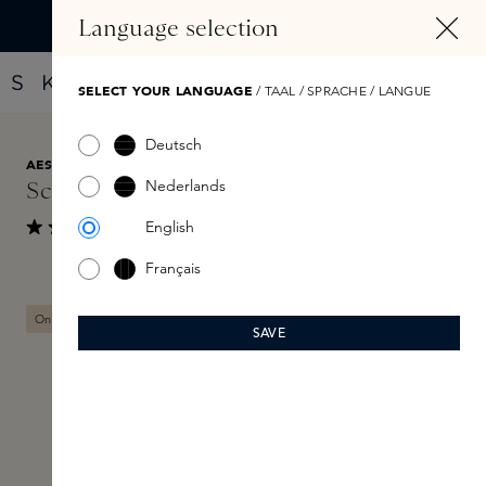
HOOFDINHOUD
Language selection
Vind jouw nieuwe parfum met de Fragrance Finder
SELECT YOUR LANGUAGE
/ TAAL / SPRACHE / LANGUE
Deutsch
AESOP
€ 31
Nederlands
Sculpt Hair Polish 100ml
English
Toon reviews
Gemiddelde waardering van 4 van 5 sterren
Français
Skip image gallery
Online exclusive
SAVE