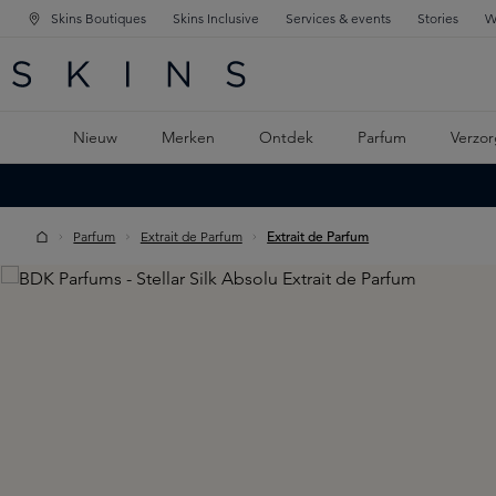
Skins Boutiques
Skins Inclusive
Services & events
Stories
W
KEN
FD NAVIGATIE
 DE HOOFDINHOUD
Nieuw
Merken
Ontdek
Parfum
Verzor
Parfum
Extrait de Parfum
Extrait de Parfum
Skip image gallery