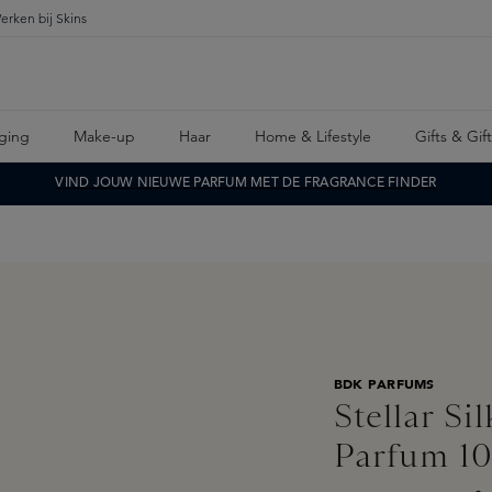
erken bij Skins
ging
Make-up
Haar
Home & Lifestyle
Gifts & Gif
VIND JOUW NIEUWE PARFUM MET DE FRAGRANCE FINDER
BDK PARFUMS
Stellar Si
Parfum 1