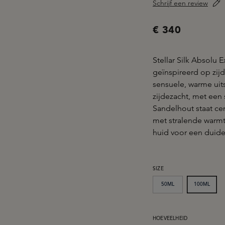
Schrijf een review
€ 340
Stellar Silk Absolu 
geïnspireerd op zijd
sensuele, warme uits
zijdezacht, met een 
Sandelhout staat ce
met stralende warmt
huid voor een duidel
SELECTEER
SIZE
50ML
100ML
PRODUCTHOEVEELHEID: 
HOEVEELHEID