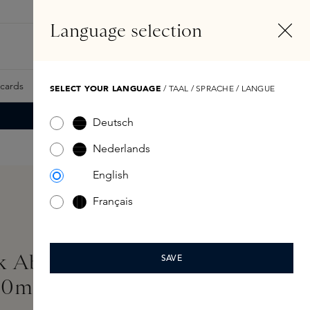
NL
Account
Language selection
Zoeken
Fragrance Finder
tcards
Samples
Skins Exclusives
Skins Boxen
SELECT YOUR LANGUAGE
/ TAAL / SPRACHE / LANGUE
Deutsch
Nederlands
English
Français
lk Absolu Extrait de
SAVE
00ml