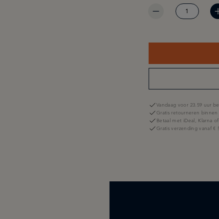
Vandaag voor 23.59 uur be
Gratis retourneren binnen
Betaal met iDeal, Klarna o
Gratis verzending vanaf € 