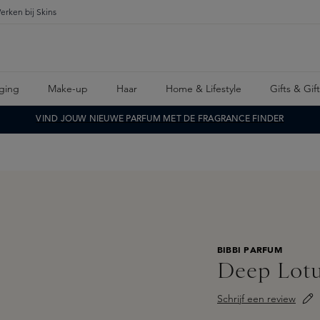
erken bij Skins
ging
Make-up
Haar
Home & Lifestyle
Gifts & Gif
VIND JOUW NIEUWE PARFUM MET DE FRAGRANCE FINDER
BIBBI PARFUM
Deep Lot
Schrijf een review