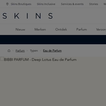
Skins Boutiques
Skins Inclusive
Services & events
Stories
W
KEN
FD NAVIGATIE
 DE HOOFDINHOUD
Nieuw
Merken
Ontdek
Parfum
Verzor
Parfum
Typen
Eau de Parfum
Skip image gallery