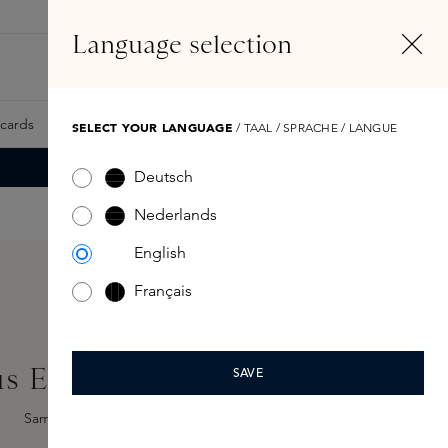
NL
Account
Language selection
Zoeken
Fragrance Finder
tcards
Samples
Skins Exclusives
Skins Boxen
SELECT YOUR LANGUAGE
/ TAAL / SPRACHE / LANGUE
Deutsch
Nederlands
English
Français
us Eau de Parfum 100ml
SAVE
Sample toevoegen