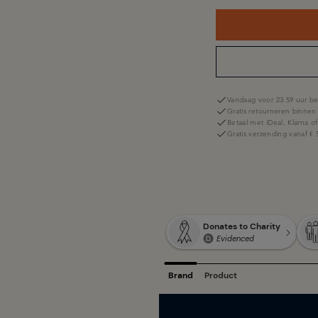
Vandaag voor 23.59 uur be
Gratis retourneren binnen
Betaal met iDeal, Klarna o
Gratis verzending vanaf € 