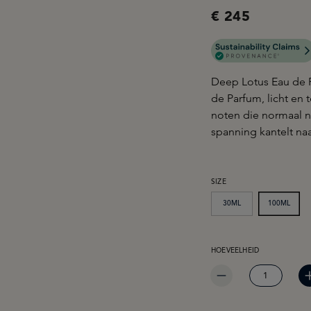
€ 245
Deep Lotus Eau de P
de Parfum, licht en 
noten die normaal ni
spanning kantelt naar
SELECTEER
SIZE
30ML
100ML
PRODUCTHOEVEELHEID: 
HOEVEELHEID