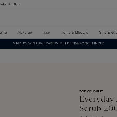
erken bij Skins
ging
Make-up
Haar
Home & Lifestyle
Gifts & Gif
VIND JOUW NIEUWE PARFUM MET DE FRAGRANCE FINDER
BODYOLOGIST
Everyday 
Scrub 20