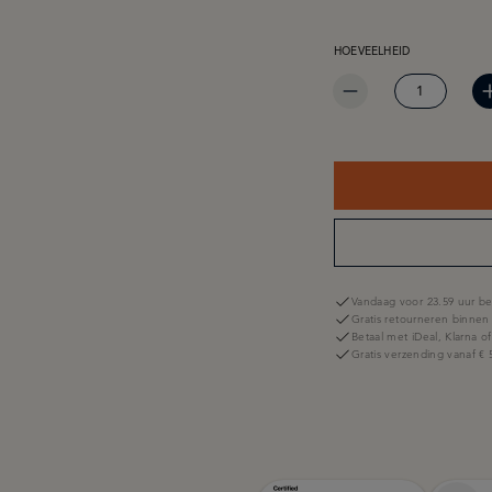
PRODUCTHOEVEELHEID: 
HOEVEELHEID
Vandaag voor 23.59 uur be
Gratis retourneren binnen
Betaal met iDeal, Klarna o
Gratis verzending vanaf € 