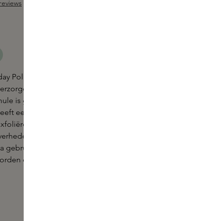
reviews
ng van 4.3 van 5 sterren
day Polisher Body Scrub is een milde, hydraterende
verzorgende ingrediënten die een droge huid
le is gemaakt van natuurlijke zeep die een zacht
heeft een verkwikkende geur van eucalyptus en
exfoliërende korrels verwijderen zacht de dode
iverheden van de huid en bevorderen een gezonde
na gebruik zacht en glad aanvoelen. De scrub kan
orden en is geschikt voor alle huidtypen.