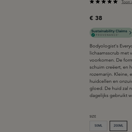
Toon 
Gemiddelde waarderi
€ 38
Bodyologist's Every
lichaamsscrub met 
voorkomen. De formu
schuim creëert, en 
rozemarijn. Kleine, 
huidcellen en onzu
gloed. De huid zal 
dagelijks gebruikt w
SELECTEER
SIZE
50ML
200ML