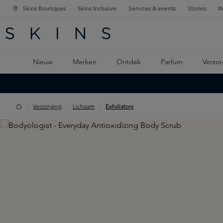
Skins Boutiques
Skins Inclusive
Services & events
Stories
W
KEN
FD NAVIGATIE
 DE HOOFDINHOUD
Nieuw
Merken
Ontdek
Parfum
Verzor
Verzorging
Lichaam
Exfoliators
Skip image gallery