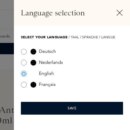
NL
Account
Language selection
Zoeken
Fragrance Finder
tcards
Samples
Skins Exclusives
Skins Boxen
SELECT YOUR LANGUAGE
/ TAAL / SPRACHE / LANGUE
Deutsch
Nederlands
English
Français
Antioxidizing Body
SAVE
0ml