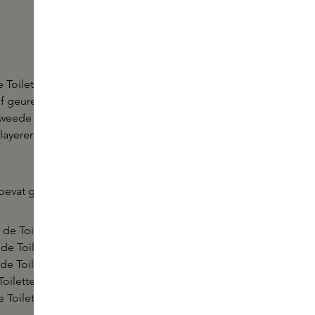
de Toilette van BORNTOSTANDOUT laat je
 geuren uit de EAU INTIMITÉ-collectie. Elke geur is
weede huid: subtiel, transparant en onverwacht
 layeren of om de veelzijdigheid van het merk te
bevat geuren in 2ml:
de Toilette
de Toilette
de Toilette
oilette
 Toilette