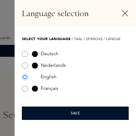
NL
Account
Language selection
Zoeken
Fragrance Finder
tcards
Samples
Skins Exclusives
Skins Boxen
SELECT YOUR LANGUAGE
/ TAAL / SPRACHE / LANGUE
Deutsch
Nederlands
English
Français
 Set Eau de Toilette
SAVE