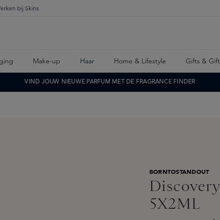
erken bij Skins
ging
Make-up
Haar
Home & Lifestyle
Gifts & Gif
VIND JOUW NIEUWE PARFUM MET DE FRAGRANCE FINDER
BORNTOSTANDOUT
Discovery
5X2ML