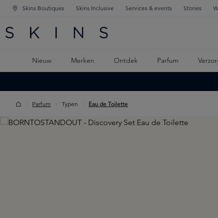
Skins Boutiques
Skins Inclusive
Services & events
Stories
W
KEN
FD NAVIGATIE
 DE HOOFDINHOUD
Nieuw
Merken
Ontdek
Parfum
Verzor
Parfum
Typen
Eau de Toilette
Skip image gallery