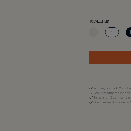
PRODUCTHOEVEELHEID: 
HOEVEELHEID
Vandaag voor 23.59 uur be
Gratis retourneren binnen
Betaal met iDeal, Klarna o
Gratis verzending vanaf € 