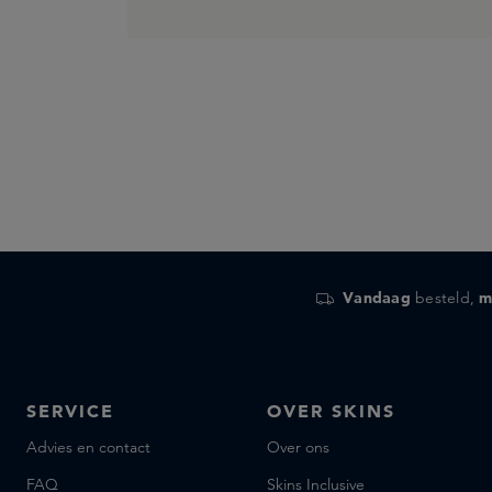
Vandaag
besteld,
m
SERVICE
OVER SKINS
Advies en contact
Over ons
FAQ
Skins Inclusive