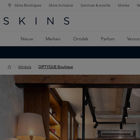
Skins Boutiques
Skins Inclusive
Services & events
Stories
W
KEN
FD NAVIGATIE
 DE HOOFDINHOUD
Nieuw
Merken
Ontdek
Parfum
Verzor
Winkels
DIPTYQUE Boutique