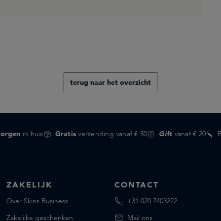
terug naar het overzicht
orgen
in huis
Gratis
verzending vanaf € 50
Gift
vanaf € 20
ZAKELIJK
CONTACT
Over Skins Business
+31 020 7403222
Zakelijke geschenken
Mail ons