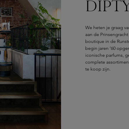
DIPTY
We heten je graag v
aan de Prinsengracht
boutique in de Runstra
begin jaren ’60 opge
iconische parfums, ge
complete assortiment
te koop zijn.