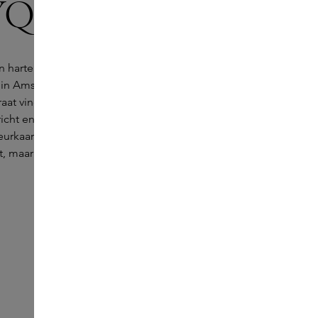
QUE Boutique
an harte welkom in de prachtige DIPTYQUE Boutique
 in Amsterdam. Op steenworpafstand van de Skins
at vind je hier het cultmerk uit Parijs. diptyque werd
richt en is inmiddels wereldberoemd door hun
urkaarsen en roomsprays. Niet alleen vind je hier het
, maar ook boutique exclusives, die nergens anders