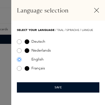
NL
Account
Language selection
Zoeken
Fragrance Finder
tcards
Samples
Skins Exclusives
Skins Boxen
SELECT YOUR LANGUAGE
/ TAAL / SPRACHE / LANGUE
Deutsch
Nederlands
English
Français
SAVE