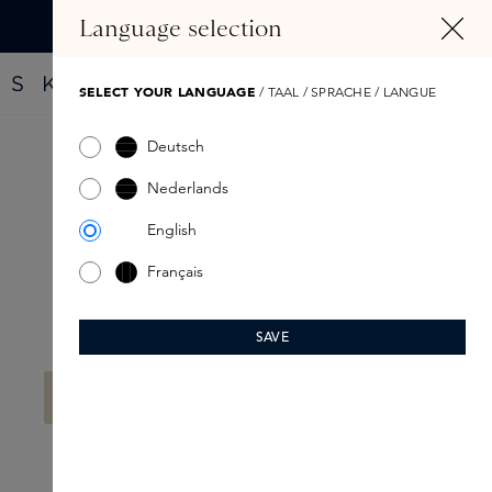
HOOFDINHOUD
Language selection
Vind jouw nieuwe parfum met de Fragrance Finder
SELECT YOUR LANGUAGE
/ TAAL / SPRACHE / LANGUE
Deutsch
Skins
Nederlands
English
Français
SAVE
Filter
Geen producten gevonden.