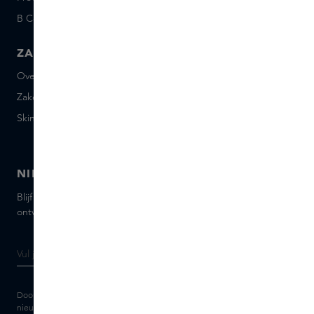
B Corp™
People & Planet
ZAKELIJK
CONTACT
Over Skins Business
+31 020 7403222
Zakelijke geschenken
Mail ons
Skins distributie
Chat met ons
Skins boutique
NIEUWSBRIEF
Blijf op de hoogte van de nieuwste merken en producten,
ontvang tips van onze Skins Experts.
Door je e-mailadres in te vullen geef je toestemming om de Skins
nieuwsbrief en gepersonaliseerde marketingberichten via e-mail te