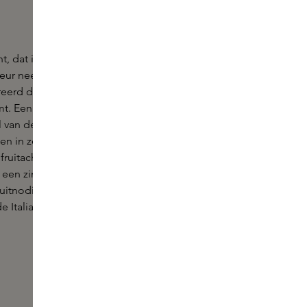
t, dat is het parfum Dole Amalfi van Casamorati.
eur neemt je mee langs de oude wegen van de
reerd door alle verhalen en herinneringen die je er
 Een tijdloos en fascinerend parfum, dat perfect
l van de Amalfi kust heeft weten te vangen: van de
n in zee tot pittoreske dorpjes en indrukwekkende
 fruitachtige top met appel en kardemom wordt
en zinderend hart van wierook, perfect afgerond
itnodigende basis van vanille, amber en musk. Net
 Italianen zelf.