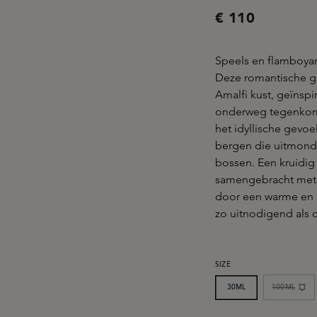
€ 110
Speels en flamboyan
Deze romantische g
Amalfi kust, geïnspi
onderweg tegenkomt.
het idyllische gevoe
bergen die uitmonde
bossen. Een kruidig
samengebracht met e
door een warme en u
zo uitnodigend als de
SELECTEER
SIZE
30ML
100ML