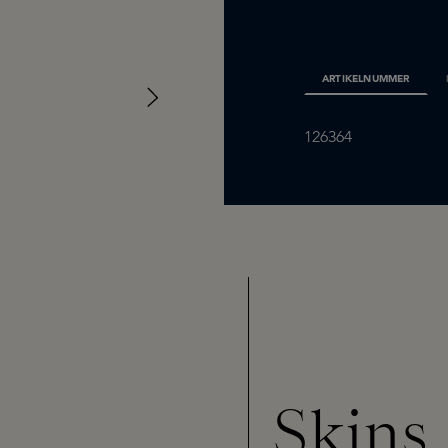
ARTIKELNUMMER
126364
Skins