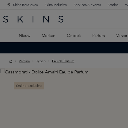
Skins Boutiques
Skins Inclusive
Services & events
Stories
W
KEN
FD NAVIGATIE
 DE HOOFDINHOUD
Nieuw
Merken
Ontdek
Parfum
Verzor
Parfum
Typen
Eau de Parfum
Skip image gallery
Online exclusive