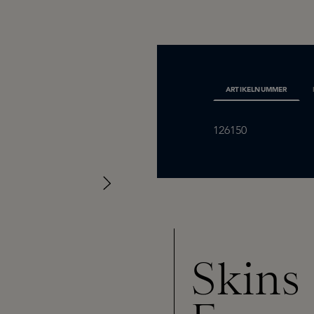
ARTIKELNUMMER
126150
Skins