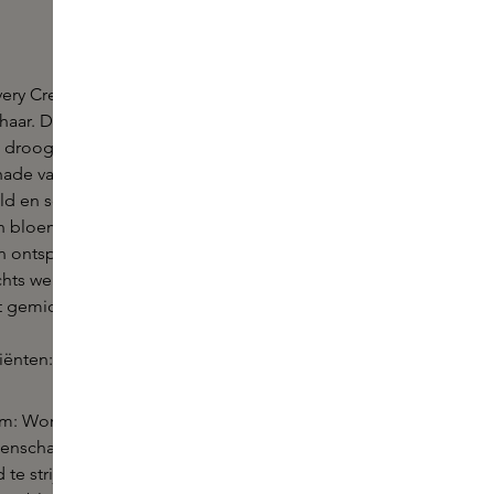
very Cream van Christophe Robin voelt aan als een
haar. De crème optimaliseert de kracht van het haar
 droog en zwak haar versterkt aanvoelt en beter
hade van buitenaf. 's Ochtends bij het ontwaken
eld en soepel aan, stralend van veerkracht. Een
 bloemen en essentiële oliën van Franse lavendel
n ontspannen voor het slapengaan en werken diep
achts weldadig te voeden. Deze crème is het meest
tot gemiddeld, beschadigd haar.
diënten:
: Wordt traditioneel gebruikt voor haar zintuiglijk
enschappen. De bloem helpt gespleten
 te strijken en te beschermen tegen haarbreuk;