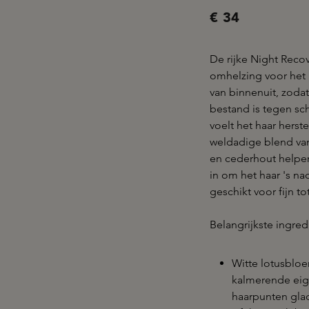
€ 34
De rijke Night Reco
omhelzing voor het 
van binnenuit, zodat
bestand is tegen sc
voelt het haar herst
weldadige blend van
en cederhout helpe
in om het haar 's n
geschikt voor fijn 
Belangrijkste ingre
Witte lotusbloem
kalmerende eig
haarpunten glad