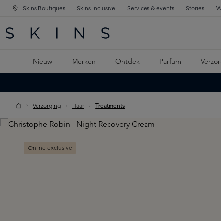
Skins Boutiques
Skins Inclusive
Services & events
Stories
W
KEN
FD NAVIGATIE
 DE HOOFDINHOUD
Nieuw
Merken
Ontdek
Parfum
Verzor
Verzorging
Haar
Treatments
Skip image gallery
Online exclusive