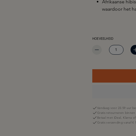
Afrikaanse hibi
waardoor het haa
PRODUCTHOEVEELHEID: 
HOEVEELHEID
Vandaag voor 23.59 uur be
Gratis retourneren binnen
Betaal met iDeal, Klarna o
Gratis verzending vanaf € 