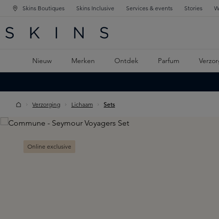
Skins Boutiques
Skins Inclusive
Services & events
Stories
W
KEN
FD NAVIGATIE
 DE HOOFDINHOUD
Nieuw
Merken
Ontdek
Parfum
Verzor
Verzorging
Lichaam
Sets
Skip image gallery
Online exclusive