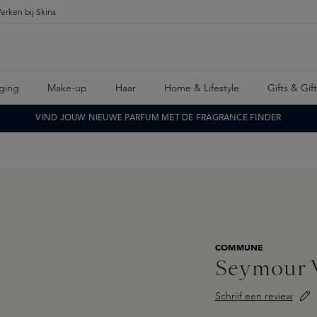
erken bij Skins
ging
Make-up
Haar
Home & Lifestyle
Gifts & Gif
VIND JOUW NIEUWE PARFUM MET DE FRAGRANCE FINDER
COMMUNE
Seymour 
Schrijf een review