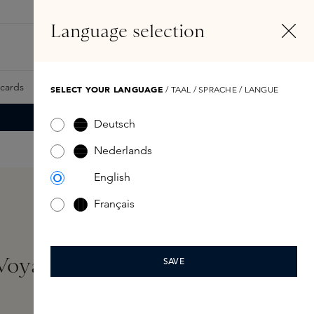
NL
Account
Language selection
Zoeken
Fragrance Finder
tcards
Samples
Skins Exclusives
Skins Boxen
SELECT YOUR LANGUAGE
/ TAAL / SPRACHE / LANGUE
Deutsch
Nederlands
English
Français
Voyagers Set 4x50ml
SAVE