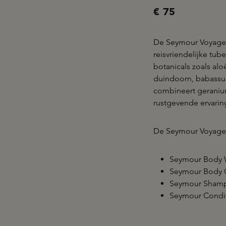
€ 75
De Seymour Voyage
reisvriendelijke tub
botanicals zoals alo
duindoorn, babassu
combineert geranium
rustgevende ervari
De Seymour Voyager
Seymour Body W
Seymour Body C
Seymour Shamp
Seymour Condit