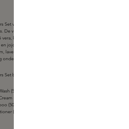
rs Set van Commune bevat een compacte set met
es. De verzorgende formules zijn verrijkt met
ë vera, kokos, shea, cacaoboter, rozenbottel,
 en jojoba. De kenmerkende Seymour geur
, lavendel, cipres en hiba hout voor een
ng onderweg.
s Set bevat:
ash (50 ml)
ream (50 ml)
oo (50 ml)
ioner (50 ml)