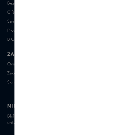
Bezorgen en retourneren
Vacatures
Giftcard saldo
Events
Sample set voorwaarden
Short Stories
Provenance
Salon Rotterdam
B Corp™
People & Planet
ZAKELIJK
CONTACT
Over Skins Business
+31 020 7403222
Zakelijke geschenken
Mail ons
Skins distributie
Chat met ons
Skins boutique
NIEUWSBRIEF
Blijf op de hoogte van de nieuwste merken en producten,
ontvang tips van onze Skins Experts.