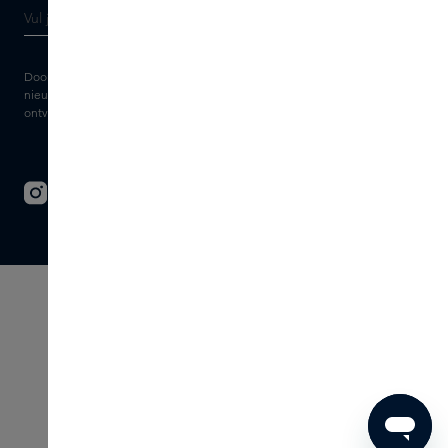
Door je e-mailadres in te vullen geef je toestemming om de Skins
nieuwsbrief en gepersonaliseerde marketingberichten via e-mail te
ontvangen. Bekijk de
Algemene voorwaarden
en het
Privacy
statement.
© 2026 - SKINS - All rights reserved
Algemene voorwaarden
Disclaimer
Imprint
Privacy
Cookie instellingen