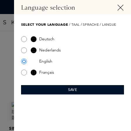
HOOFDINHOUD
Language selection
Vind jouw nieuwe parfum met de Fragrance Finder
SELECT YOUR LANGUAGE
/ TAAL / SPRACHE / LANGUE
Deutsch
Simihaze stackables
Nederlands
English
Français
SAVE
Filter
SIMIHAZE BEAUTY
SIMIHAZE BEAUTY