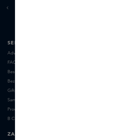
Vandaag
morgen
besteld,
in huis
SERVICE
OVER SKINS
Advies en contact
Over ons
FAQ
Skins Inclusive
Bestellen en betalen
Skins Boutiques
Bezorgen en retourneren
Vacatures
Giftcard saldo
Events
Sample set voorwaarden
Short Stories
Provenance
Salon Rotterdam
B Corp™
People & Planet
ZAKELIJK
CONTACT