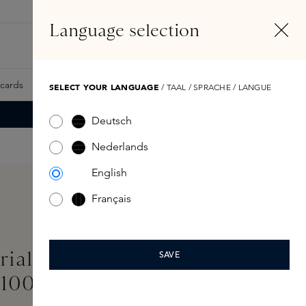
NL
Account
Language selection
Zoeken
Fragrance Finder
tcards
Samples
Skins Exclusives
Skins Boxen
SELECT YOUR LANGUAGE
/ TAAL / SPRACHE / LANGUE
Deutsch
Nederlands
English
Français
rial Eau de Parfum
SAVE
e 100ml