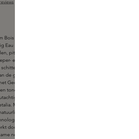
reviews
Sample toevoegen
ng van 4.7 van 5 sterren
m Bois Impérial by Quentin Bisch van Essential
dig Eau de Parfum met een uitgesproken houtachtig
len, pittige Thaise basilicumblaadjes komen samen
per- en grapefruitfacetten van de Nepalese timut
 schitterende combinatie die perfect contrasteert
n de geur. Een groene, rijke en aardse Haïtiaanse
 met Georgywood - een exclusief molecuul met
en tonen.
achtige associatie wordt verlicht door de verfijnde
alia. Majesteus Akigalahout ondertekent de geur
natuurlijke ingrediënt is upcycled vanuit patchoeli
nologisch proces. Dit unieke kruidige-houtachtige
erkt door een rijke Indonesische patchoeli-olie en
zame noot van Ambrofix.