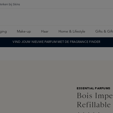
erken bij Skins
ging
Make-up
Haar
Home & Lifestyle
Gifts & Gif
VIND JOUW NIEUWE PARFUM MET DE FRAGRANCE FINDER
ESSENTIAL PARFUMS
Bois Impe
Refillabl