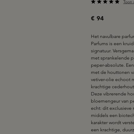
Toon 
Gemiddelde waarderi
€ 94
Het navulbare parfu
Parfums is een krui
signatuur. Versgema
met sprankelende pe
peper-absolute. Een
met de houttonen va
vetiver-olie echoot
krachtige cederhout
Deze vibrerende hout
bloemengeur van pet
echt: dit exclusieve 
middels een biotech
karakter wordt verst
een krachtige, duur