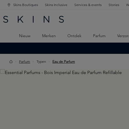
Skins Boutiques
Skins Inclusive
Services & events
Stories
W
KEN
FD NAVIGATIE
 DE HOOFDINHOUD
Nieuw
Merken
Ontdek
Parfum
Verzor
Parfum
Typen
Eau de Parfum
Skip image gallery