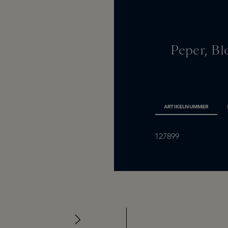
Peper, Bl
ARTIKELNUMMER
127899