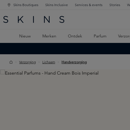
Skins Boutiques
Skins Inclusive
Services & events
Stories
W
KEN
FD NAVIGATIE
 DE HOOFDINHOUD
Nieuw
Merken
Ontdek
Parfum
Verzor
Verzorging
Lichaam
Handverzorging
Skip image gallery