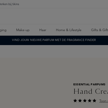
erken bij Skins
ging
Make-up
Haar
Home & Lifestyle
Gifts & Gif
VIND JOUW NIEUWE PARFUM MET DE FRAGRANCE FINDER
ESSENTIAL PARFUMS
Hand Cre
Toon 
Gemiddelde waarderi