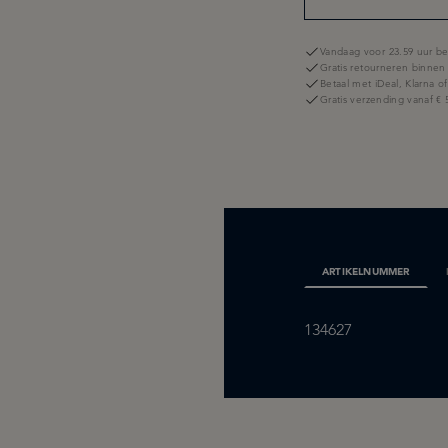
Vandaag voor 23.59 uur be
Gratis retourneren binnen
Betaal met iDeal, Klarna o
Gratis verzending vanaf € 
ARTIKELNUMMER
134627