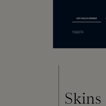
ARTIKELNUMMER
106874
Skins