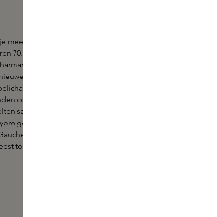
je mee naar het kenmerkende, verleidelijke
aren 70. Het combineert non-conformisme en een
charmante Parijse flair. FRENCH AFFAIR is
ieuwe dandy's, stijlvol flanerend over boulevard
belichaamt een verslaving aan verleiding en speelt
den codes. De pure, sprankelende bergamot, roos
melten samen om de rijkdom van een
hypre geur te benadrukken. Een creatie opgedragen
Gauche spirit. De geur is gecreeërd door Quentin
meest toon aangevende parfumeurs van dit moment.