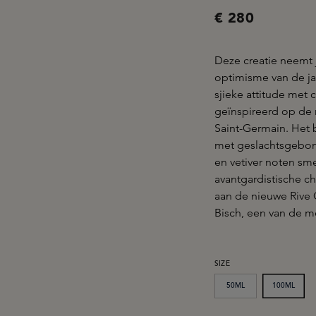
€ 280
Deze creatie neemt 
optimisme van de j
sjieke attitude met 
geïnspireerd op de n
Saint-Germain. Het 
met geslachtsgebon
en vetiver noten s
avantgardistische c
aan de nieuwe Rive 
Bisch, een van de 
SELECTEER
SIZE
50ML
100ML