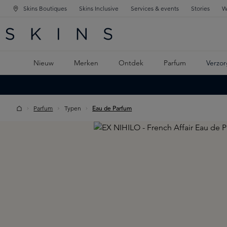
Skins Boutiques
Skins Inclusive
Services & events
Stories
W
KEN
FD NAVIGATIE
 DE HOOFDINHOUD
Nieuw
Merken
Ontdek
Parfum
Verzor
Parfum
Typen
Eau de Parfum
Skip image gallery