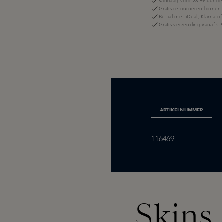
Vandaag voor 23.59 uur be
Gratis retourneren binnen
Betaal met iDeal, Klarna o
Gratis verzending vanaf € 
ARTIKELNUMMER
116469
Skins