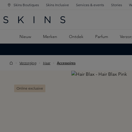
Skins Boutiques
Skins Inclusive
Services & events
Stories
W
KEN
FD NAVIGATIE
 DE HOOFDINHOUD
Nieuw
Merken
Ontdek
Parfum
Verzor
Verzorging
Haar
Accessoires
Skip image gallery
Online exclusive