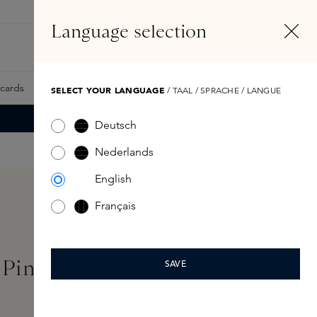
NL
Account
Language selection
Zoeken
Fragrance Finder
tcards
Samples
Skins Exclusives
Skins Boxen
SELECT YOUR LANGUAGE
/ TAAL / SPRACHE / LANGUE
Deutsch
Nederlands
English
Français
 Pink
SAVE