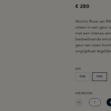
€ 280
Atomic Rose van INIT
uiteen in een geur 
met een intense sen
bedwelmende emoti
geur van rozen komt
ongrijpbaar tegelijke
SELECTEER
SIZE
50ML
90ML
PRODUCTHOEVEELHEID: 
HOEVEELHEID