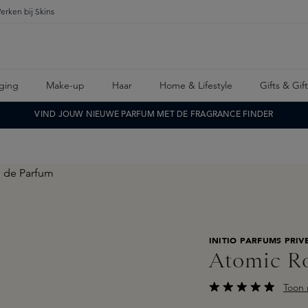
erken bij Skins
ging
Make-up
Haar
Home & Lifestyle
Gifts & Gif
VIND JOUW NIEUWE PARFUM MET DE FRAGRANCE FINDER
INITIO PARFUMS PRIV
Atomic R
Toon 
Gemiddelde waarderi