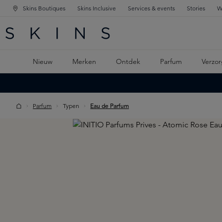
Skins Boutiques
Skins Inclusive
Services & events
Stories
W
KEN
FD NAVIGATIE
 DE HOOFDINHOUD
Nieuw
Merken
Ontdek
Parfum
Verzor
Parfum
Typen
Eau de Parfum
Skip image gallery