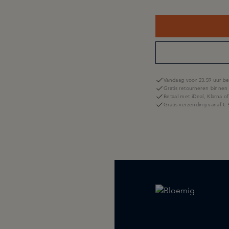
Vandaag voor 23.59 uur be
Gratis retourneren binnen
Betaal met iDeal, Klarna o
Gratis verzending vanaf € 