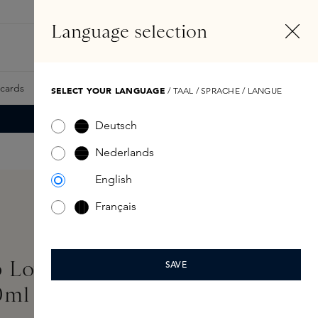
NL
Account
Language selection
Zoeken
Fragrance Finder
tcards
Samples
Skins Exclusives
Skins Boxen
SELECT YOUR LANGUAGE
/ TAAL / SPRACHE / LANGUE
Deutsch
Nederlands
English
Français
p Loving You Eau de
SAVE
0ml