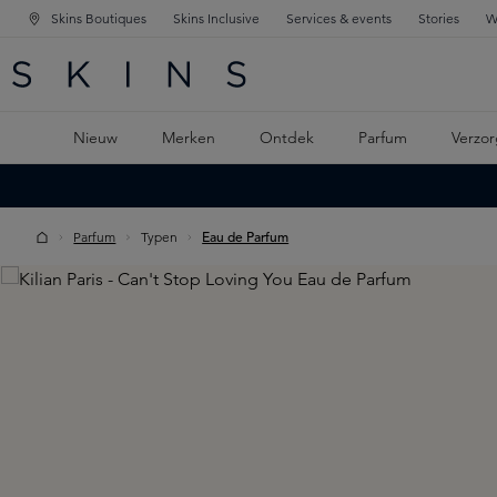
Skins Boutiques
Skins Inclusive
Services & events
Stories
W
KEN
FD NAVIGATIE
 DE HOOFDINHOUD
Nieuw
Merken
Ontdek
Parfum
Verzor
Parfum
Typen
Eau de Parfum
Skip image gallery