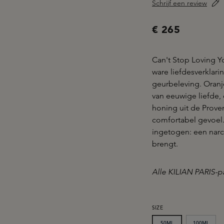
Schrijf een review
€ 265
Can't Stop Loving Y
ware liefdesverklar
geurbeleving. Oranj
van eeuwige liefde,
honing uit de Prove
comfortabel gevoel.
ingetogen: een narc
brengt.
Alle KILIAN PARIS-pa
SELECTEER
SIZE
50ML
100ML