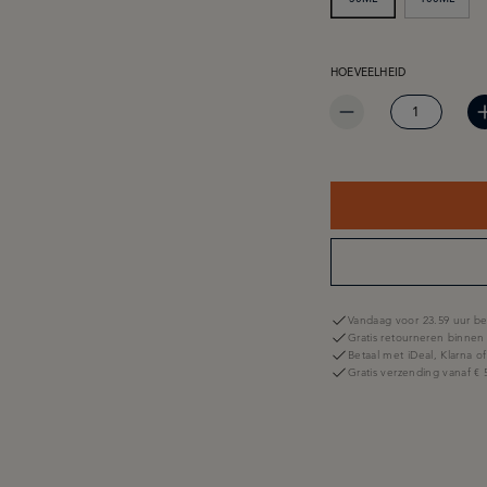
PRODUCTHOEVEELHEID: 
HOEVEELHEID
Vandaag voor 23.59 uur be
Gratis retourneren binnen
Betaal met iDeal, Klarna o
Gratis verzending vanaf € 