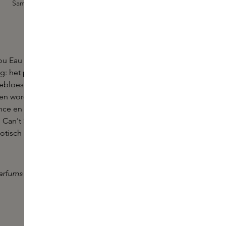
Sample toevoegen
ou Eau de Parfum van KILIAN PARIS creëert een
ing: het parfum viert romantiek met een bloemige
ebloesem is het stralende middelpunt als symbool
 en wordt samengebracht met een warm hart van
nce en vanille absolue uit Madagaskar voor een
 Can't Stop Loving You is zowel lichtgevend als
otisch bloemenparfum dat de vrede in gevaar
rfums zijn eenvoudig bij te vullen.