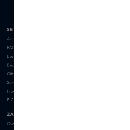
SERVICE
OVER SKINS
Advies en contact
Over ons
FAQ
Skins Inclusive
Bestellen en betalen
Skins Boutiques
Bezorgen en retourneren
Vacatures
Giftcard saldo
Events
Sample set voorwaarden
Short Stories
Provenance
Salon Rotterdam
B Corp™
People & Planet
ZAKELIJK
CONTACT
Over Skins Business
+31 020 7403222