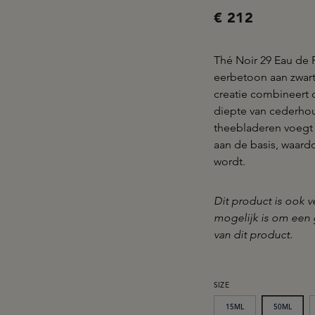
€ 212
Thé Noir 29 Eau de 
eerbetoon aan zwart
creatie combineert d
diepte van cederhout
theebladeren voegt 
aan de basis, waard
wordt.
Dit product is ook v
mogelijk is om een 
van dit product.
SELECTEER
SIZE
15ML
50ML