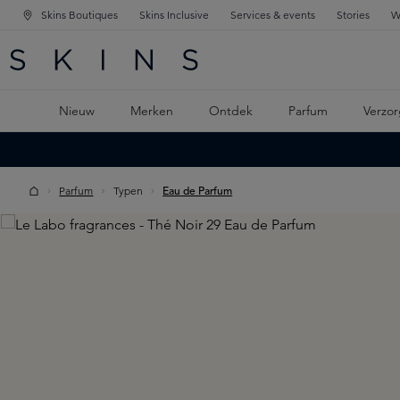
Skins Boutiques
Skins Inclusive
Services & events
Stories
W
KEN
FD NAVIGATIE
 DE HOOFDINHOUD
Nieuw
Merken
Ontdek
Parfum
Verzor
Parfum
Typen
Eau de Parfum
Skip image gallery