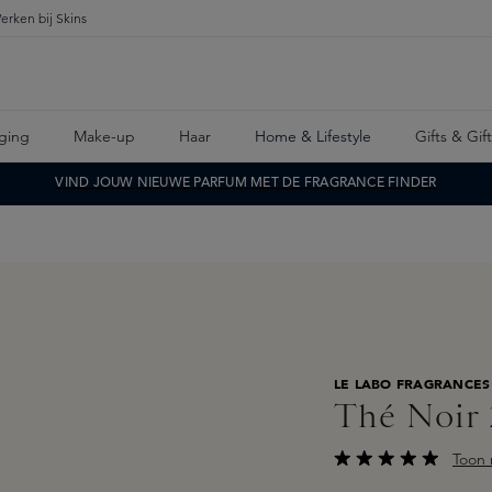
erken bij Skins
ging
Make-up
Haar
Home & Lifestyle
Gifts & Gif
VIND JOUW NIEUWE PARFUM MET DE FRAGRANCE FINDER
LE LABO FRAGRANCES
Thé Noir 
Toon 
Gemiddelde waarderi