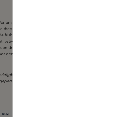
Parfum van Le Labo is een houtachtige geur en een
e thee en de kunst van het parfum maken. Deze
e frisheid van bergamot, vijg en laurierblad met de
, vetiver en musk. Een speciale extractie van zwarte
een droge, bladachtige, hooi- en tabaksensatie toe
oor deze geur een sensuele en verslavende
essence
erkrijgbaar in onze boutiques, waarbij het tevens
gepersonaliseerd label te laten maken bij aankoop
100ML