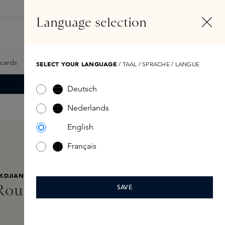
NL
Account
Language selection
Zoeken
Fragrance Finder
tcards
Samples
Skins Exclusives
Skins Boxen
SELECT YOUR LANGUAGE
/ TAAL / SPRACHE / LANGUE
Deutsch
Nederlands
English
Français
KDJIAN
Rouge 540 Eau de Parfum
SAVE
l