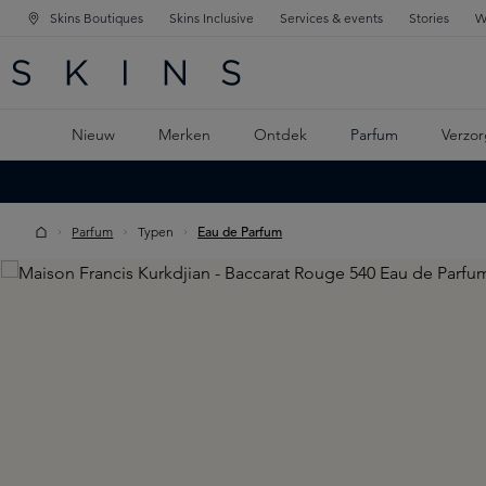
Skins Boutiques
Skins Inclusive
Services & events
Stories
W
KEN
FD NAVIGATIE
 DE HOOFDINHOUD
Nieuw
Merken
Ontdek
Parfum
Verzor
Parfum
Typen
Eau de Parfum
Skip image gallery