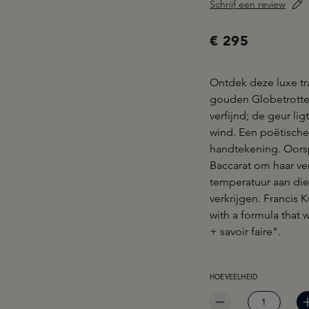
Schrijf een review
€ 295
Ontdek deze luxe trav
gouden Globetrotter
verfijnd; de geur l
wind. Een poëtische
handtekening. Oorsp
Baccarat om haar ve
temperatuur aan die
verkrijgen. Francis 
with a formula that 
+ savoir faire".
PRODUCTHOEVEELHEID: 
HOEVEELHEID