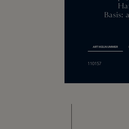
Har
Basis:
ARTIKELNUMMER
110157