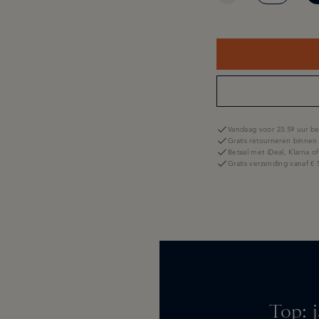
Vandaag voor 23.59 uur be
Gratis retourneren binnen
Betaal met iDeal, Klarna o
Gratis verzending vanaf € 
Top: j