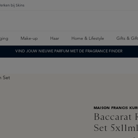
erken bij Skins
ging
Make-up
Haar
Home & Lifestyle
Gifts & Gif
VIND JOUW NIEUWE PARFUM MET DE FRAGRANCE FINDER
MAISON FRANCIS KUR
Baccarat 
Set 5x11m