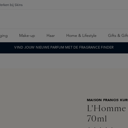
erken bij Skins
ging
Make-up
Haar
Home & Lifestyle
Gifts & Gif
VIND JOUW NIEUWE PARFUM MET DE FRAGRANCE FINDER
MAISON FRANCIS KUR
L'Homme a
70ml