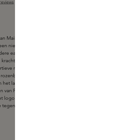
reviews
ng van 4 van 5 sterren
an Maison Francis Kurkdjian is een bloemig,
een nieuw hoofdstuk, een mannelijke rozengeur.
ldere eau de parfum geeft Maison Francis Kurkdjian
kracht om een roos te dragen. Deze nieuwe creatie
ertieve mannelijke codes: een groen logo
t rozenblad, een scherpe groene bloem geschetst
 het label en een zinken dop die niet alleen doet
 van Parijs, maar ook een sterke mannelijk
Het logo heeft een vleugje roze, als een echo van À la
ke tegenhanger.