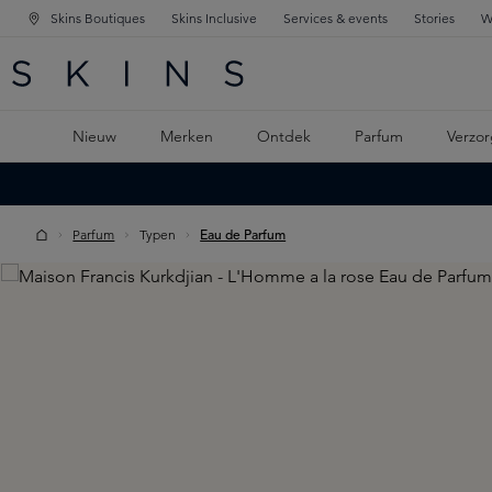
Skins Boutiques
Skins Inclusive
Services & events
Stories
W
KEN
FD NAVIGATIE
 DE HOOFDINHOUD
Nieuw
Merken
Ontdek
Parfum
Verzor
Parfum
Typen
Eau de Parfum
Skip image gallery