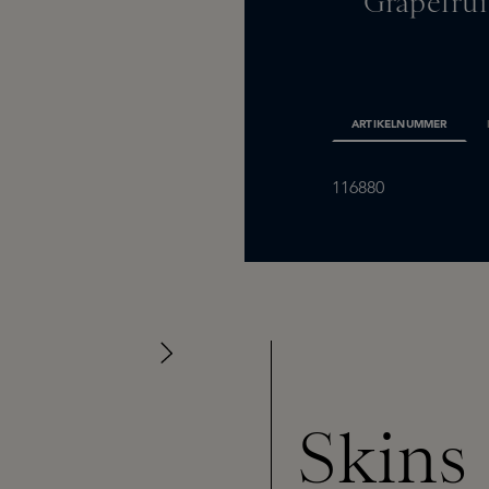
Grapefrui
ARTIKELNUMMER
116880
Skins