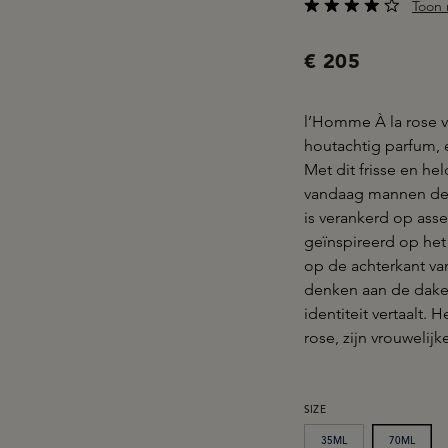
Toon 
Gemiddelde waarderi
€ 205
l’Homme À la rose v
houtachtig parfum, 
Met dit frisse en he
vandaag mannen de 
is verankerd op ass
geïnspireerd op he
op de achterkant van
denken aan de daken
identiteit vertaalt. 
rose, zijn vrouwelij
SELECTEER
SIZE
35ML
70ML