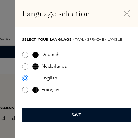
NL
Account
Language selection
Zoeken
Fragrance Finder
tcards
Samples
Skins Exclusives
Skins Boxen
SELECT YOUR LANGUAGE
/ TAAL / SPRACHE / LANGUE
Deutsch
Nederlands
English
Français
KDJIAN
 la rose Eau de Parfum
SAVE