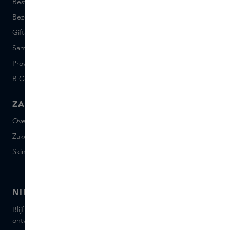
Bestellen en betalen
Skins Boutiques
Bezorgen en retourneren
Vacatures
Giftcard saldo
Events
Sample set voorwaarden
Short Stories
Provenance
Salon Rotterdam
B Corp™
People & Planet
ZAKELIJK
CONTACT
Over Skins Business
+31 020 7403222
Zakelijke geschenken
Mail ons
Skins distributie
Chat met ons
Skins boutique
NIEUWSBRIEF
Blijf op de hoogte van de nieuwste merken en producten,
ontvang tips van onze Skins Experts.