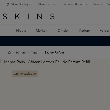
Skins Boutiques
Skins Inclusive
Services & events
Stories
W
KEN
FD NAVIGATIE
 DE HOOFDINHOUD
Nieuw
Merken
Ontdek
Parfum
Verzor
Parfum
Typen
Eau de Parfum
Skip image gallery
Online exclusive