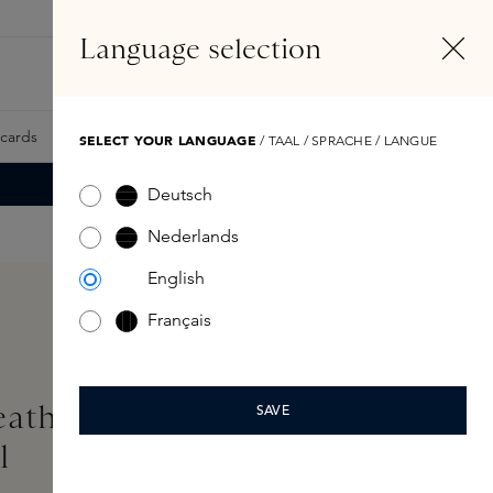
NL
Account
Language selection
Zoeken
Fragrance Finder
tcards
Samples
Skins Exclusives
Skins Boxen
SELECT YOUR LANGUAGE
/ TAAL / SPRACHE / LANGUE
Deutsch
Nederlands
English
Français
eather Eau de Parfum
SAVE
l