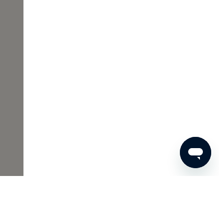
€ 58
BESTEL NU