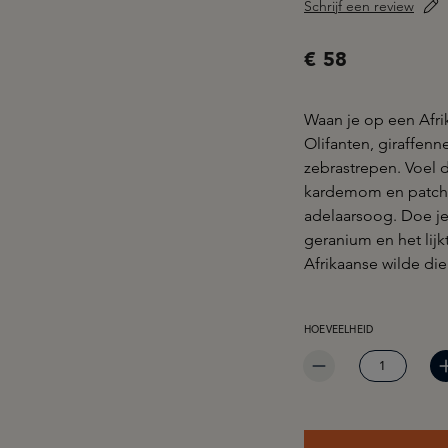
Schrijf een review
€ 58
Waan je op een Afri
Olifanten, giraffenn
zebrastrepen. Voel 
kardemom en patchoe
adelaarsoog. Doe je
geranium en het lij
Afrikaanse wilde die
PRODUCTHOEVEELHEID: 
HOEVEELHEID