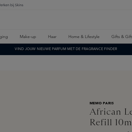
erken bij Skins
ging
Make-up
Haar
Home & Lifestyle
Gifts & Gif
VIND JOUW NIEUWE PARFUM MET DE FRAGRANCE FINDER
MEMO PARIS
African L
Refill 10m