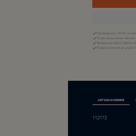
Vandaag voor 23.59 uur be
Gratis retourneren binnen
Betaal met iDeal, Klarna o
Gratis verzending vanaf € 
ARTIKELNUMMER
112172