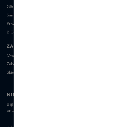
Giftcard saldo
Events
Sample set voorwaarden
Short Stories
Provenance
Salon Rotterdam
B Corp™
People & Planet
ZAKELIJK
CONTACT
Over Skins Business
+31 020 7403222
Zakelijke geschenken
Mail ons
Skins distributie
Chat met ons
Skins boutique
NIEUWSBRIEF
Blijf op de hoogte van de nieuwste merken en producten,
ontvang tips van onze Skins Experts.