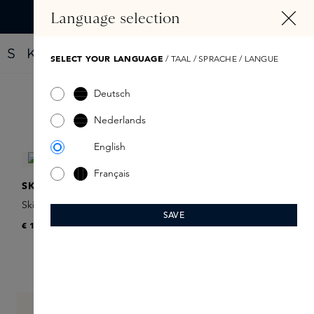
HOOFDINHOUD
Language selection
Vind jouw nieuwe parfum met de Fragrance Finder
SELECT YOUR LANGUAGE
/ TAAL / SPRACHE / LANGUE
Deutsch
Filter
Nederlands
English
Français
SKINS
Skins Giftcard
SAVE
€ 15